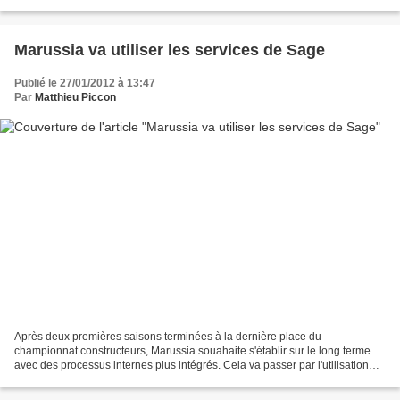
présent en GP2. Outre la F1, elle était...
Marussia va utiliser les services de Sage
Publié le 27/01/2012 à 13:47
Par
Matthieu Piccon
Après deux premières saisons terminées à la dernière place du
championnat constructeurs, Marussia souahaite s'établir sur le long terme
avec des processus internes plus intégrés. Cela va passer par l'utilisation
d'un service ERP fourni par un spécialiste...