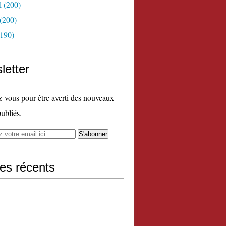
l
(200)
(200)
190)
letter
vous pour être averti des nouveaux
publiés.
les récents