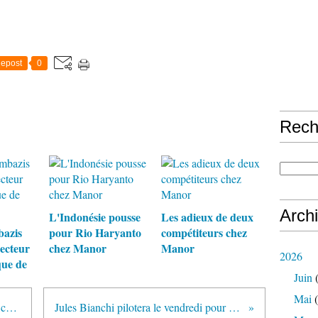
epost
0
Rech
Arch
L'Indonésie pousse
Les adieux de deux
bazis
pour Rio Haryanto
compétiteurs chez
recteur
chez Manor
Manor
2026
ue de
Juin
(
Mai
(
Oerlikon renforce son implication chez Sauber
Jules Bianchi pilotera le vendredi pour Force India