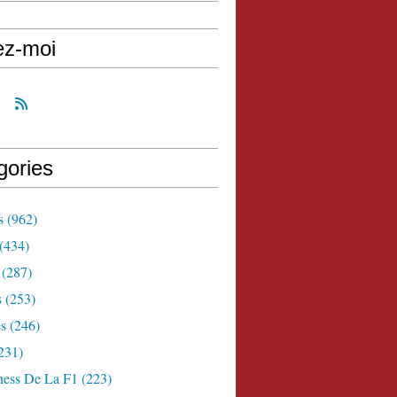
ez-moi
gories
s
(962)
(434)
(287)
s
(253)
s
(246)
231)
ness De La F1
(223)