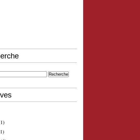
erche
ives
1)
1)