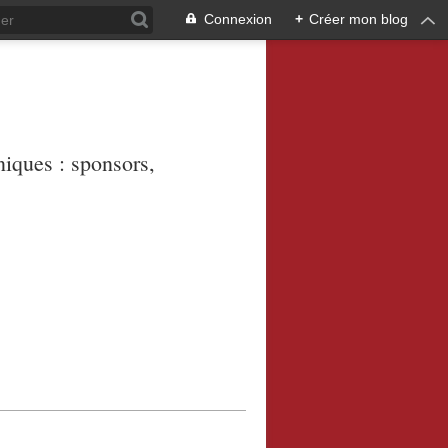
Connexion
+
Créer mon blog
niques : sponsors,