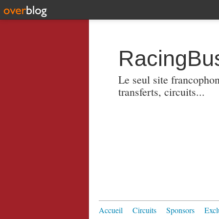
RacingBus
Le seul site francopho
transferts, circuits...
Accueil
Circuits
Sponsors
Excl