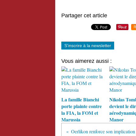
Partager cet article
R
S'inscrire à la newsletter
Vous aimerez aussi :
La famille Bianchi
Nikolas Tom
porte plainte contre
devient le di
la FIA, la FOM et
aérodynamiq
Marussia
Manor