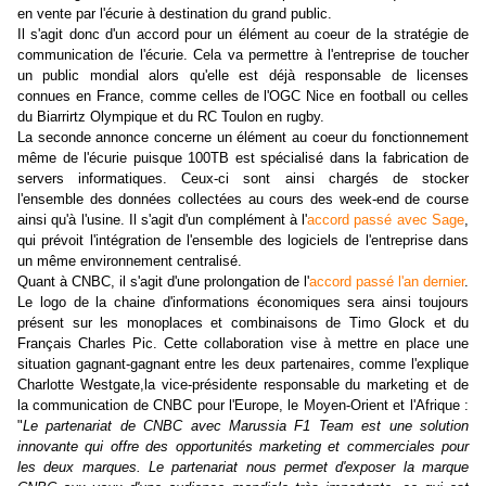
en vente par l'écurie à destination du grand public.
Il s'agit donc d'un accord pour un élément au coeur de la stratégie de
communication de l'écurie. Cela va permettre à l'entreprise de toucher
un public mondial alors qu'elle est déjà responsable de licenses
connues en France, comme celles de l'OGC Nice en football ou celles
du Biarrirtz Olympique et du RC Toulon en rugby.
La seconde annonce concerne un élément au coeur du fonctionnement
même de l'écurie puisque 100TB est spécialisé dans la fabrication de
servers informatiques. Ceux-ci sont ainsi chargés de stocker
l'ensemble des données collectées au cours des week-end de course
ainsi qu'à l'usine. Il s'agit d'un complément à l'
accord passé avec Sage
,
qui prévoit l'intégration de l'ensemble des logiciels de l'entreprise dans
un même environnement centralisé.
Quant à CNBC, il s'agit d'une prolongation de l'
accord passé l'an dernier
.
Le logo de la chaine d'informations économiques sera ainsi toujours
présent sur les monoplaces et combinaisons de Timo Glock et du
Français Charles Pic. Cette collaboration vise à mettre en place une
situation gagnant-gagnant entre les deux partenaires, comme l'explique
Charlotte Westgate,la vice-présidente responsable du marketing et de
la communication de CNBC pour l'Europe, le Moyen-Orient et l'Afrique :
"
Le partenariat de CNBC avec Marussia F1 Team est une solution
innovante qui offre des opportunités marketing et commerciales pour
les deux marques. Le partenariat nous permet d'exposer la marque