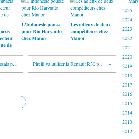
Mars
2025
2024
L'Indonésie pousse
Les adieux de deux
2023
bazis
pour Rio Haryanto
compétiteurs chez
recteur
chez Manor
Manor
2022
ue de
2021
2020
Alexander Rossi devient pilote d'essais pour Caterham
Pirelli va utiliser la Renault R30 pour ses essais
2019
2018
2017
2016
2015
2014
2013
2012