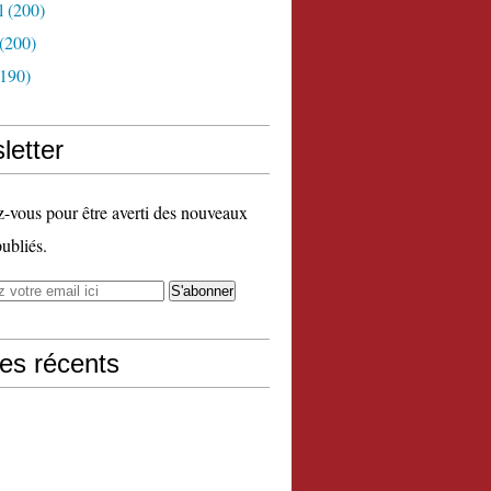
l
(200)
(200)
190)
letter
vous pour être averti des nouveaux
publiés.
les récents