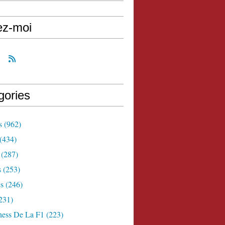
ez-moi
gories
s
(962)
(434)
(287)
s
(253)
s
(246)
231)
ness De La F1
(223)