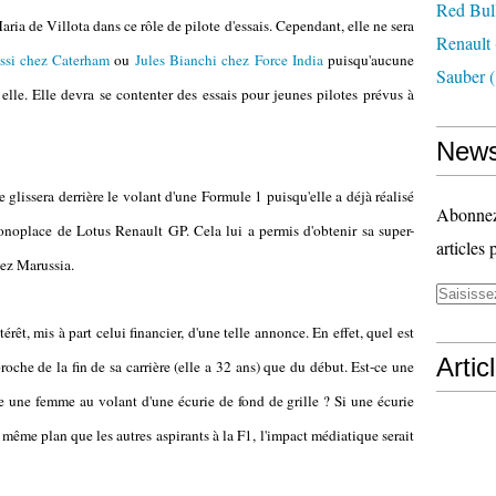
Red Bul
ria de Villota dans ce rôle de pilote d'essais. Cependant, elle ne sera
Renault
ssi chez Caterham
ou
Jules Bianchi chez Force India
puisqu'aucune
Sauber
(
elle. Elle devra se contenter des essais pour jeunes pilotes prévus à
News
se glissera derrière le volant d'une Formule 1 puisqu'elle a déjà réalisé
Abonnez-
onoplace de Lotus Renault GP. Cela lui a permis d'obtenir sa super-
articles 
hez Marussia.
rêt, mis à part celui financier, d'une telle annonce. En effet, quel est
Artic
oche de la fin de sa carrière (elle a 32 ans) que du début. Est-ce une
une femme au volant d'une écurie de fond de grille ? Si une écurie
même plan que les autres aspirants à la F1, l'impact médiatique serait