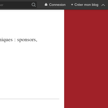
Connexion
+
Créer mon blog
niques : sponsors,