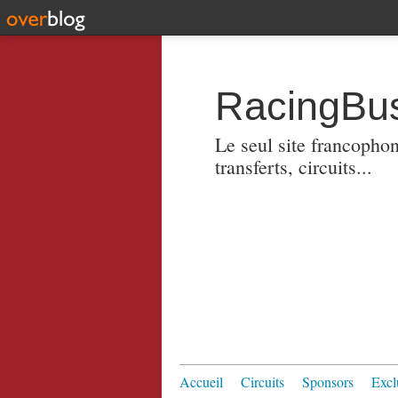
RacingBus
Le seul site francopho
transferts, circuits...
Accueil
Circuits
Sponsors
Excl