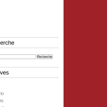
erche
ives
1)
1)