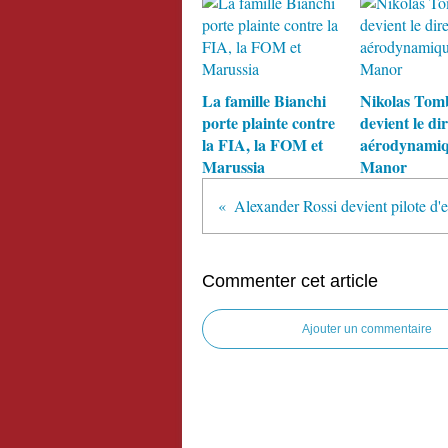
La famille Bianchi
Nikolas Tom
porte plainte contre
devient le di
la FIA, la FOM et
aérodynamiq
Marussia
Manor
Commenter cet article
Ajouter un commentaire