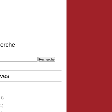
erche
ives
1)
1)