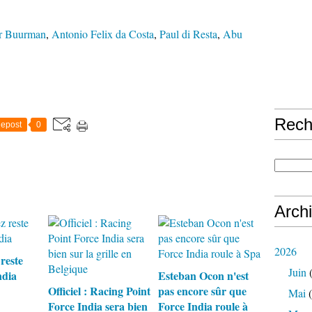
r Buurman
,
Antonio Felix da Costa
,
Paul di Resta
,
Abu
Rech
epost
0
Arch
2026
reste
Juin
(
ndia
Esteban Ocon n'est
Officiel : Racing Point
pas encore sûr que
Mai
(
Force India sera bien
Force India roule à