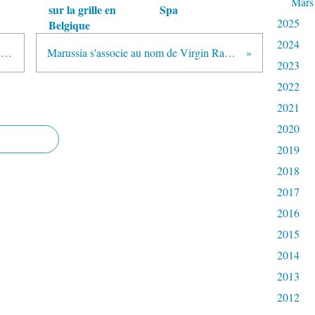
Mars
sur la grille en
Spa
2025
Belgique
2024
David Hunt furieux de l'action de Group Lotus
Marussia s'associe au nom de Virgin Racing pour 2011
2023
2022
2021
2020
2019
2018
2017
2016
2015
2014
2013
2012