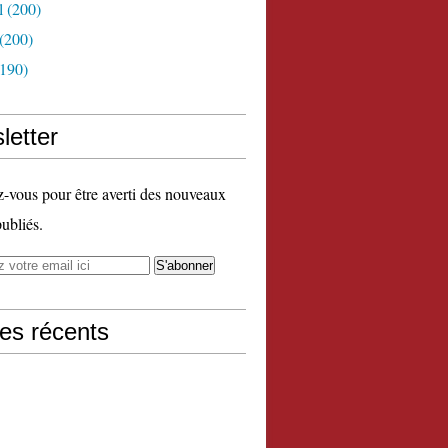
l
(200)
(200)
190)
letter
vous pour être averti des nouveaux
publiés.
les récents