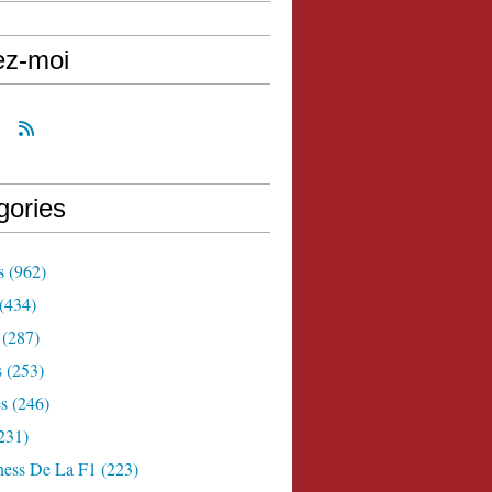
ez-moi
gories
s
(962)
(434)
(287)
s
(253)
s
(246)
231)
ness De La F1
(223)