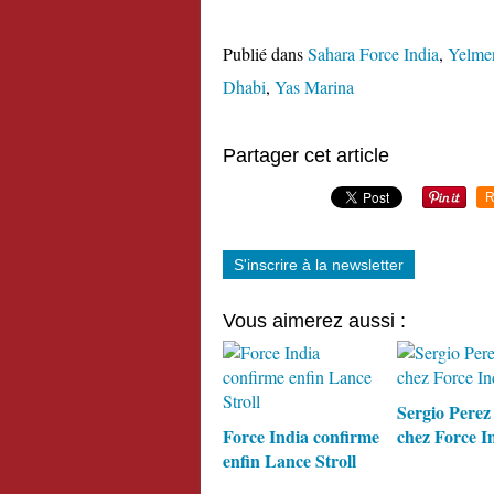
Publié dans
Sahara Force India
,
Yelme
Dhabi
,
Yas Marina
Partager cet article
R
S'inscrire à la newsletter
Vous aimerez aussi :
Sergio Perez 
Force India confirme
chez Force I
enfin Lance Stroll