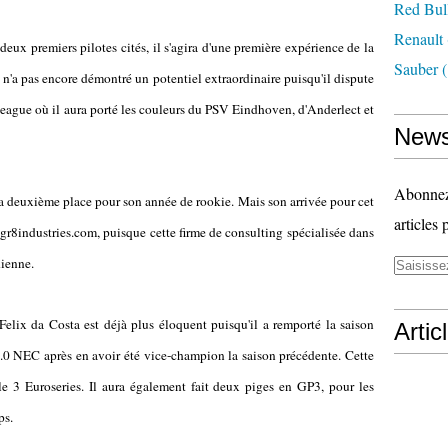
Red Bul
Renault
 deux premiers pilotes cités, il s'agira d'une première expérience de la
Sauber
(
n'a pas encore démontré un potentiel extraordinaire puisqu'il dispute
league où il aura porté les couleurs du PSV Eindhoven, d'Anderlect et
News
Abonnez-
 sa deuxième place pour son année de rookie. Mais son arrivée pour cet
articles 
t, gr8industries.com, puisque cette firme de consulting spécialisée dans
dienne.
Felix da Costa est déjà plus éloquent puisqu'il a remporté la saison
Artic
0 NEC après en avoir été vice-champion la saison précédente. Cette
le 3 Euroseries. Il aura également fait deux piges en GP3, pour les
ps.