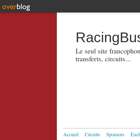
RacingBus
Le seul site francopho
transferts, circuits...
Accueil
Circuits
Sponsors
Excl