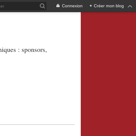
Connexion
+
Créer mon blog
niques : sponsors,