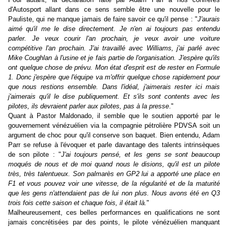
d'Autosport allant dans ce sens semble être une nouvelle pour le
Pauliste, qui ne manque jamais de faire savoir ce qu'il pense : "
J'aurais
aimé qu'il me le dise directement. Je n'en ai toujours pas entendu
parler. Je veux courir l'an prochain, je veux avoir une voiture
compétitive l'an prochain. J'ai travaillé avec Williams, j'ai parlé avec
Mike Coughlan à l'usine et je fais partie de l'organisation. J'espère qu'ils
ont quelque chose de prévu. Mon état d'esprit est de rester en Formule
1. Donc j'espère que l'équipe va m'offrir quelque chose rapidement pour
que nous restions ensemble. Dans l'idéal, j'aimerais rester ici mais
j'aimerais qu'il le dise publiquement. Et s'ils sont contents avec les
pilotes, ils devraient parler aux pilotes, pas à la presse
."
Quant à Pastor Maldonado, il semble que le soutien apporté par le
gouvernement vénézuélien via la compagnie pétrolière PDVSA soit un
argument de choc pour qu'il conserve son baquet. Bien entendu, Adam
Parr se refuse à l'évoquer et parle davantage des talents intrinsèques
de son pilote : "
J'ai toujours pensé, et les gens se sont beaucoup
moqués de nous et de moi quand nous le disions, qu'il est un pilote
très, très talentueux. Son palmarès en GP2 lui a apporté une place en
F1 et vous pouvez voir une vitesse, de la régularité et de la maturité
que les gens n'attendaient pas de lui non plus. Nous avons été en Q3
trois fois cette saison et chaque fois, il était là.
"
Malheureusement, ces belles performances en qualifications ne sont
jamais concrétisées par des points, le pilote vénézuélien manquant