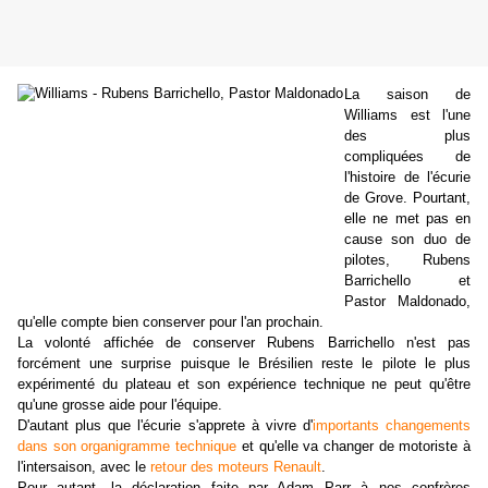
La saison de
Williams est l'une
des plus
compliquées de
l'histoire de l'écurie
de Grove. Pourtant,
elle ne met pas en
cause son duo de
pilotes, Rubens
Barrichello et
Pastor Maldonado,
qu'elle compte bien conserver pour l'an prochain.
La volonté affichée de conserver Rubens Barrichello n'est pas
forcément une surprise puisque le Brésilien reste le pilote le plus
expérimenté du plateau et son expérience technique ne peut qu'être
qu'une grosse aide pour l'équipe.
D'autant plus que l'écurie s'apprete à vivre d'
importants changements
dans son organigramme technique
et qu'elle va changer de motoriste à
l'intersaison, avec le
retour des moteurs Renault
.
Pour autant, la déclaration faite par Adam Parr à nos confrères