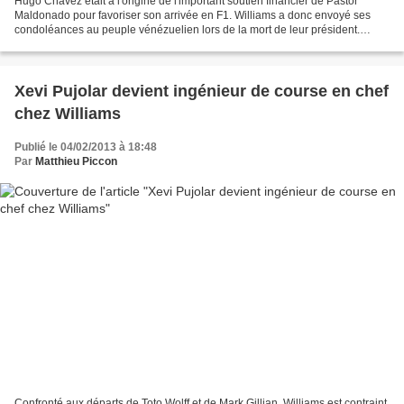
Hugo Chavez était à l'origine de l'important soutien financier de Pastor
Maldonado pour favoriser son arrivée en F1. Williams a donc envoyé ses
condoléances au peuple vénézuelien lors de la mort de leur président.
Avant même qu'il ne soit champion de...
Xevi Pujolar devient ingénieur de course en chef
chez Williams
Publié le 04/02/2013 à 18:48
Par
Matthieu Piccon
Confronté aux départs de Toto Wolff et de Mark Gillian, Williams est contraint