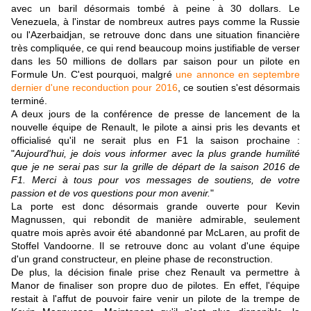
avec un baril désormais tombé à peine à 30 dollars. Le
Venezuela, à l'instar de nombreux autres pays comme la Russie
ou l'Azerbaidjan, se retrouve donc dans une situation financière
très compliquée, ce qui rend beaucoup moins justifiable de verser
dans les 50 millions de dollars par saison pour un pilote en
Formule Un. C'est pourquoi, malgré
une annonce en septembre
dernier d'une reconduction pour 2016
, ce soutien s'est désormais
terminé.
A deux jours de la conférence de presse de lancement de la
nouvelle équipe de Renault, le pilote a ainsi pris les devants et
officialisé qu'il ne serait plus en F1 la saison prochaine :
"
Aujourd'hui, je dois vous informer avec la plus grande humilité
que je ne serai pas sur la grille de départ de la saison 2016 de
F1. Merci à tous pour vos messages de soutiens, de votre
passion et de vos questions pour mon avenir.
"
La porte est donc désormais grande ouverte pour Kevin
Magnussen, qui rebondit de manière admirable, seulement
quatre mois après avoir été abandonné par McLaren, au profit de
Stoffel Vandoorne. Il se retrouve donc au volant d'une équipe
d'un grand constructeur, en pleine phase de reconstruction.
De plus, la décision finale prise chez Renault va permettre à
Manor de finaliser son propre duo de pilotes. En effet, l'équipe
restait à l'affut de pouvoir faire venir un pilote de la trempe de