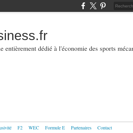
iness.fr
ne entièrement dédié à l'économie des sports méca
usivité
F2
WEC
Formule E
Partenaires
Contact