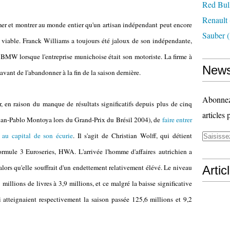
Red Bul
Renault
rmer et montrer au monde entier qu'un artisan indépendant peut encore
Sauber
(
viable. Franck Williams a toujours été jaloux de son indépendante,
e BMW lorsque l'entreprise munichoise était son motoriste. La firme à
News
 avant de l'abandonner à la fin de la saison dernière.
Abonnez-
 en raison du manque de résultats significatifs depuis plus de cinq
articles 
 Juan-Pablo Montoya lors du Grand-Prix du Brésil 2004), de
faire entrer
 au capital de son écurie
. Il s'agit de Christian Wolff, qui détient
ormule 3 Euroseries, HWA. L'arrivée l'homme d'affaires autrichien a
 alors qu'elle souffrait d'un endettement relativement élévé. Le niveau
Artic
 millions de livres à 3,9 millions, et ce malgré la baisse significative
qui atteignaient respectivement la saison passée 125,6 millions et 9,2