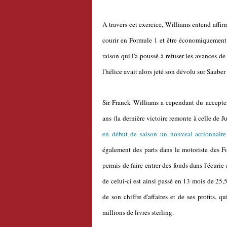
A travers cet exercice, Williams entend affi
courir en Formule 1 et être économiquement 
raison qui l'a poussé à refuser les avances d
l'hélice avait alors jeté son dévolu sur Sauber
Sir Franck Williams a cependant du accepter,
ans (la dernière victoire remonte à celle de
en début de saison un nouveal actionnaire
également des parts dans le motoriste des F
permis de faire entrer des fonds dans l'écurie
de celui-ci est ainsi passé en 13 mois de 25,5
de son chiffre d'affaires et de ses profits, 
millions de livres sterling.