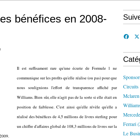
 des bénéfices en 2008-
Suiv
n
Caté
Il est suffisament rare qu'une écurie de Formule 1 ne
Sponsor
communique sur les profits qu'elle réalise (ou pas) pour que
Circuits
nous soulignions l'effort de transparence affiché par
Mclaren
Williams. Bien sûr, elle n'agit pas de la sorte si elle était en
William
position de faiblesse. C'est ainsi qu'elle révèle qu'elle a
Mercede
réalisé des bénéfices de 4,5 millions de livres sterling pour
Ferrari
(
un chiffre d'affaires global de 108,3 millions de livres sur la
Le Busi
 2009.