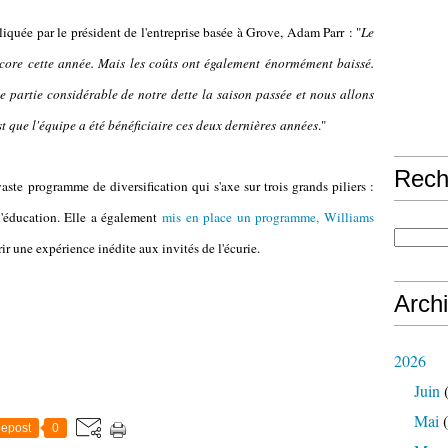
pliquée par le président de l'entreprise basée à Grove, Adam Parr : "
Le
encore cette année. Mais les coûts ont également énormément baissé.
partie considérable de notre dette la saison passée et nous allons
est que l'équipe a été bénéficiaire ces deux dernières années
."
Rech
 vaste programme de diversification qui s'axe sur trois grands piliers :
 l'éducation. Elle a également
mis en place un programme, Williams
frir une expérience inédite aux invités de l'écurie.
Arch
2026
Juin
(
Mai
(
epost
0