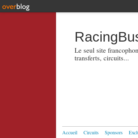
RacingBus
Le seul site francopho
transferts, circuits...
Accueil
Circuits
Sponsors
Excl