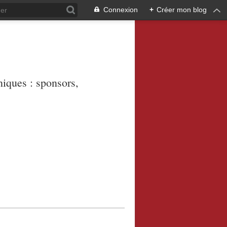
Connexion
+
Créer mon blog
niques : sponsors,