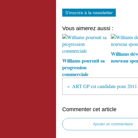
S'inscrire à la newsletter
Vous aimerez aussi :
Williams dévo
Williams poursuit sa
nouveau spon
progression
commerciale
ART GP est candidate pour 2011
Commenter cet article
Ajouter un commentaire