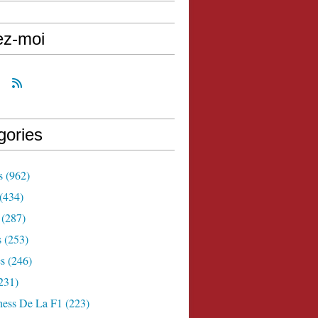
ez-moi
gories
s
(962)
(434)
(287)
s
(253)
s
(246)
231)
ness De La F1
(223)