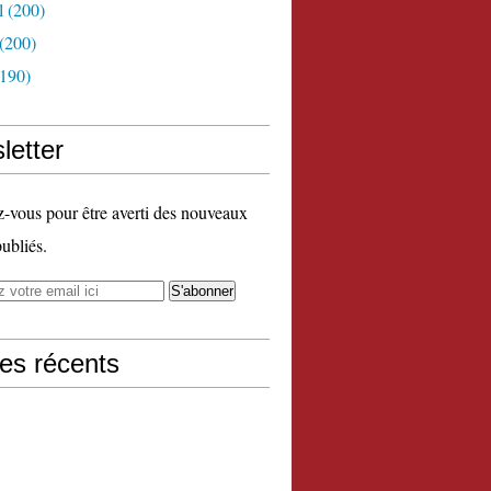
l
(200)
(200)
190)
letter
vous pour être averti des nouveaux
publiés.
les récents