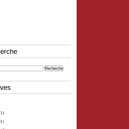
erche
ives
1)
1)