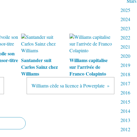
Mars
2025
2024
2023
2022
2021
ile son
2020
sor-titre
Santander suit
Williams capitalise
2019
Carlos Sainz chez
sur l'arrivée de
Williams
Franco Colapinto
2018
2017
Williams cède sa licence à Powerplate
2016
2015
2014
2013
2012