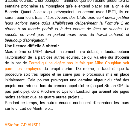
d'autres écuries. C'est pourquoi il annonce que son écurie présentera la
semaine prochaine sa monoplace qu'elle entend placer sur la grille de
Bahrein. Quant à ceux qui prévoyaient un accord avec USF1, ils en
seront pour leurs frais : "
Les rêveurs des Etats-Unis vont devoir justifier
leurs actions parce qu'ils affaiblissent délibérément la Formule 1 en
rêvant à un monde parfait et à des contes de fées de succès. Le
succès ne vient pas en parlant mais avec du travail acharné et
beaucoup d'abnégation
."
Une licence difficile à obtenir
Mais même si USF1 devait finalement faire défaut, il faudra obtenir
l'autorisation de la part des autres écuries, ce qui va être dur d'obtenir
de la par de
Ferrari qui ne digère pas le fait que Mike Coughlan soit
parmi les employés
du projet serbe. De même, il faudrait que la
procédure soit très rapide et ne suive pas le processus mis en place
initialement. Cela pourrat provoquer une certaine aigreur du côté des
projets non retenus lors du premier appel d'offre (auquel Stefan GP n'a
pas participé), dont Prodrive et Epsilon Euskadi qui avaient été jugés
moins sérieux que les quatre autres projets...
Pendant ce temps, les autres écuries continuent d'enchaîner les tours
sur le circuit de Montmelo...
#Stefan GP
#USF1