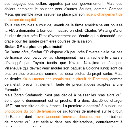
ses bagages des dollars apportés par son gouvernement. Mais ces
dollars semblent le pousser vers d'autres écuries, comme Campos
Meta, qui semble avoir assurer sa place par son
récent changement de
structure de capital
.
Tous ces troubles autour de l'avenir de la firme américaine ont poussé
la FIA à demander à leur commissaire en chef, Charles Whitting d'aller
étudier de plus près l'état d'avancement de l'écurie qui a demandé une
grâce pour les quatre premières courses de la saison.
Stefan GP de plus en plus incisif
De l'autre côté, Stefan GP dispose d'à peu près l'inverse : elle n'a pas
de licence pour participer au championnat mais a racheté le châssis
développé par Toyota tandis que Kazuki Nakajima et Jacques
Villeneuve (qui devrait venir mouler son baquet à Cologne lundi) sont de
plus en plus pressentis comme les deux pilotes du projet serbe. Mais
ce dernier
n'a pu mener ses essais sur le circuit de Portimao
, comme
cela était prévu initialement, faute de pneumatiques adaptés à une
Formule 1.
Mais Zoran Stefanovic n'est pas décidé à baisser les bras alors qu'il
sent que le dénouement est si proche. Il a donc décidé de charger
USF1 sur son site en deux étapes. La première a consisté à publier une
photocopie du bon de livraison
de six tonnes de matériel sur le circuit
de Bahrein, dont
il avait annoncé l'envoi au début du mois
. Le but est
de montrer qu'il est sérieux dans ses déclarations, contrairement à