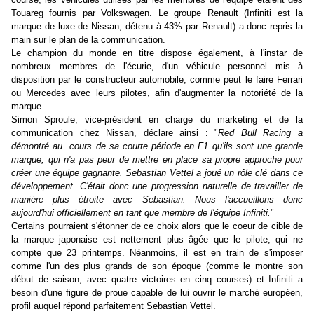
Touareg fournis par Volkswagen. Le groupe Renault (Infiniti est la
marque de luxe de Nissan, détenu à 43% par Renault) a donc repris la
main sur le plan de la communication.
Le champion du monde en titre dispose également, à l'instar de
nombreux membres de l'écurie, d'un véhicule personnel mis à
disposition par le constructeur automobile, comme peut le faire Ferrari
ou Mercedes avec leurs pilotes, afin d'augmenter la notoriété de la
marque.
Simon Sproule, vice-président en charge du marketing et de la
communication chez Nissan, déclare ainsi : "
Red Bull Racing a
démontré au cours de sa courte période en F1 qu'ils sont une grande
marque, qui n'a pas peur de mettre en place sa propre approche pour
créer une équipe gagnante. Sebastian Vettel a joué un rôle clé dans ce
développement. C'était donc une progression naturelle de travailler de
manière plus étroite avec Sebastian. Nous l'accueillons donc
aujourd'hui officiellement en tant que membre de l'équipe Infiniti.
"
Certains pourraient s'étonner de ce choix alors que le coeur de cible de
la marque japonaise est nettement plus âgée que le pilote, qui ne
compte que 23 printemps. Néanmoins, il est en train de s'imposer
comme l'un des plus grands de son époque (comme le montre son
début de saison, avec quatre victoires en cinq courses) et Infiniti a
besoin d'une figure de proue capable de lui ouvrir le marché européen,
profil auquel répond parfaitement Sebastian Vettel.