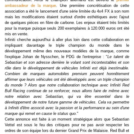
ambassadeur de la marque
. Une première concrétisation de cette
association a été le lancement d'une série limitée du 4x4 FX à son nom
mais les modifications étaient surtout d'ordre esthétiques avec l'ajout
de quelques pièces en fibre de carbone. Les enjeux étaient très limités
pour la marque puisque seuls 200 exemplaires à 120.000 euros ont été
mis en vente.
Infiniti cherche aujourd'hui à aller plus loin dans cette collaboration en
impliquant davantage le triple champion du monde dans le
développement même des nouveaux modèles de la marque, comme
l'explique Johan de Nysschen, le PDG de l'entreprise : "
Le talent de
Sebastian et son adresse derrière le volant sont incontestables et son
rôle dans le développement de véhicules Infiniti est déjà inestimable.
Combien de marques automobiles premium peuvent honnêtement
affirmer que leurs véhicules ont été développés avec un triple champion
du monde ? Alors que notre collaboration technique avec Infiniti Red
Bull Racing continue de se renforcer, nous allons faire de même avec
notre relation avec Sebastian, qui va être essentiel dans le
développement de notre future gamme de véhicules. Cela va permettre
à Infiniti d'être associé avec la passion et la performance au sein d'une
marque qui remet en cause le status quo
."
Cette annonce est faite à un moment stratégique alors que Sebastian
Vettel est sous le feu des critiques pour ne pas avoir respecter les
ordres de son équipe lors du dernier Grand Prix de Malaisie. Red Bull et