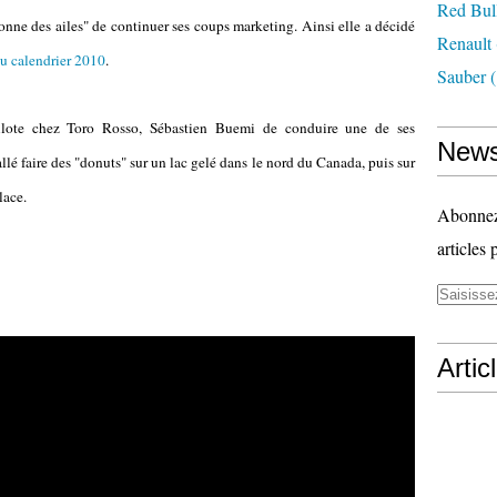
Red Bul
onne des ailes" de continuer ses coups marketing. Ainsi elle a décidé
Renault
u calendrier 2010
.
Sauber
(
lote chez Toro Rosso, Sébastien Buemi de conduire une de ses
News
llé faire des "donuts" sur un lac gelé dans le nord du Canada, puis sur
lace.
Abonnez-
articles 
Artic