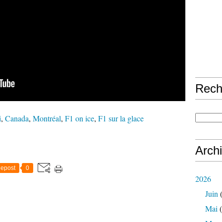
Rech
i
,
Canada
,
Montréal
,
F1 on ice
,
F1 sur la glace
Arch
epost
0
2026
Juin
(
Mai
(