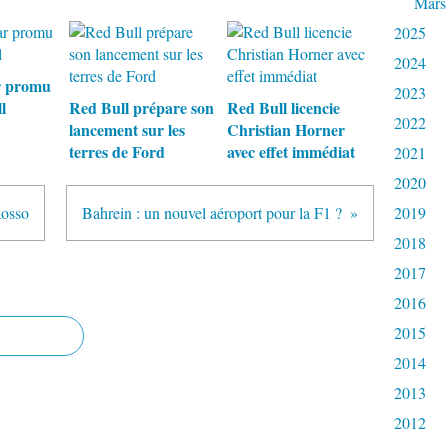
Mars
2025
2024
r promu
2023
l
Red Bull prépare son
Red Bull licencie
2022
lancement sur les
Christian Horner
terres de Ford
avec effet immédiat
2021
2020
Rosso
Bahrein : un nouvel aéroport pour la F1 ?
2019
2018
2017
2016
2015
2014
2013
2012