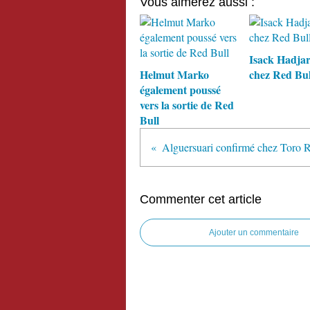
Vous aimerez aussi :
Isack Hadja
Helmut Marko
chez Red Bul
également poussé
vers la sortie de Red
Bull
Alguersuari confirmé chez Toro 
Commenter cet article
Ajouter un commentaire