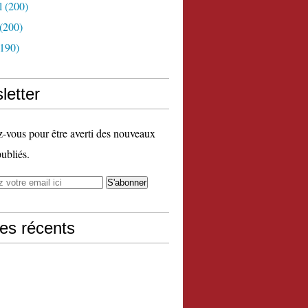
l
(200)
(200)
190)
letter
vous pour être averti des nouveaux
publiés.
les récents