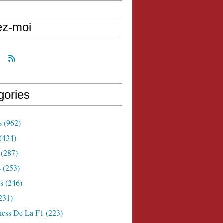
ez-moi
gories
s
(962)
(434)
(287)
s
(253)
s
(246)
231)
ness De La F1
(223)