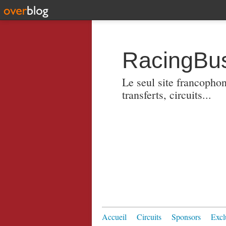
RacingBus
Le seul site francopho
transferts, circuits...
Accueil
Circuits
Sponsors
Excl