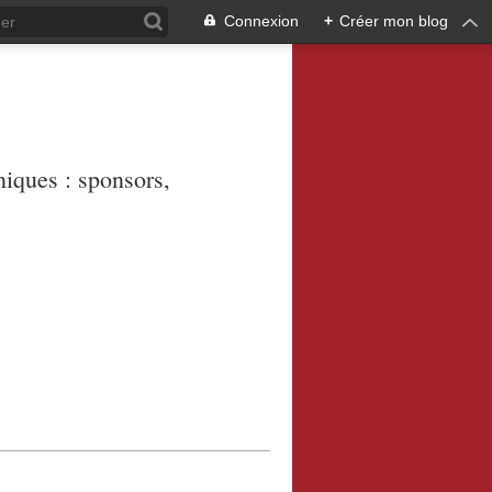
Connexion
+
Créer mon blog
niques : sponsors,