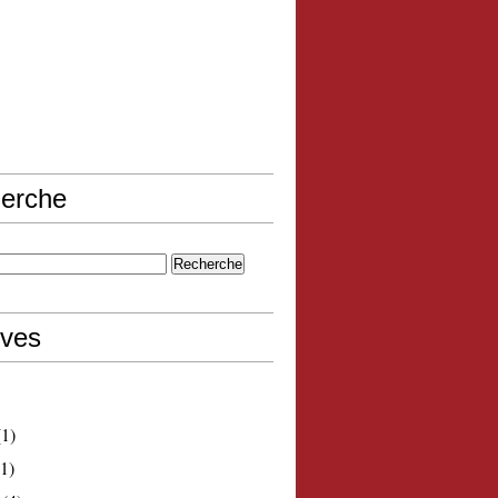
erche
ives
1)
1)