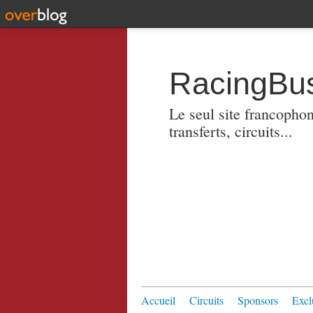
RacingBus
Le seul site francopho
transferts, circuits...
Accueil
Circuits
Sponsors
Excl