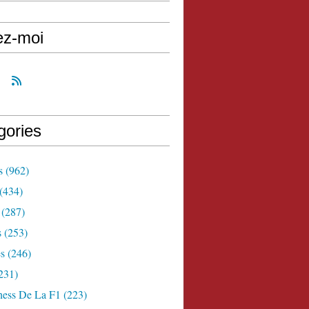
ez-moi
gories
s
(962)
(434)
(287)
s
(253)
s
(246)
231)
ness De La F1
(223)