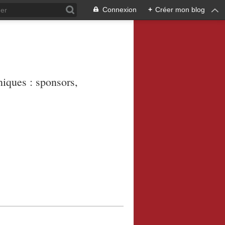
Connexion
+
Créer mon blog
niques : sponsors,