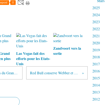
Mars
epost
0
2025
2024
2023
2022
2021
2020
Zandvoort vers la
2019
 Grand
Las Vegas fait des
sortie
2018
en plus
efforts pour les Etats-
Unis
2017
2016
Analyse des retombées financières du Grand-Prix du Canada
Red Bull conserve Webber et Vettel en 2011
2015
2014
2013
2012