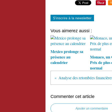
R
S'inscrire à la newsletter
Vous aimerez aussi :
Mexico prolonge sa
présence au
Monaco, un
calendrier
Prix de plus 
normal
Commenter cet article
Ajouter un commentaire