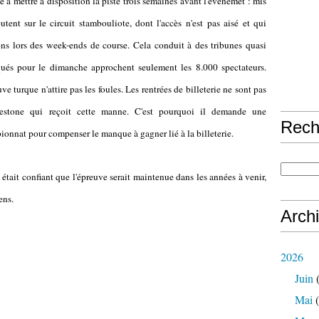
e à mettre à disposition la piste trois semaines avant l'événemet : mis
tent sur le circuit stambouliote, dont l'accès n'est pas aisé et qui
ns lors des week-ends de course. Cela conduit à des tribunes quasi
oqués pour le dimanche approchent seulement les 8.000 spectateurs.
e turque n'attire pas les foules. Les rentrées de billeterie ne sont pas
lestone qui reçoit cette manne. C'est pourquoi il demande une
Rech
ionnat pour compenser le manque à gagner lié à la billeterie.
était confiant que l'épreuve serait maintenue dans les années à venir,
ens.
Arch
2026
Juin
(
Mai
(