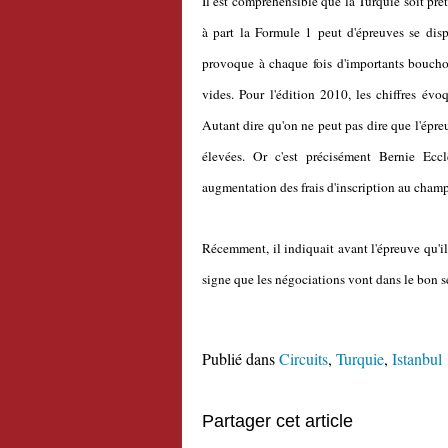
Il est compréhensible que la Turquie soit prêt
à part la Formule 1 peut d'épreuves se dispu
provoque à chaque fois d'importants boucho
vides. Pour l'édition 2010, les chiffres év
Autant dire qu'on ne peut pas dire que l'épreuv
élevées. Or c'est précisément Bernie Ecc
augmentation des frais d'inscription au champ
Récemment, il indiquait avant l'épreuve qu'il 
signe que les négociations vont dans le bon s
Publié dans
Circuits
,
Turquie
,
Istanbul
Partager cet article