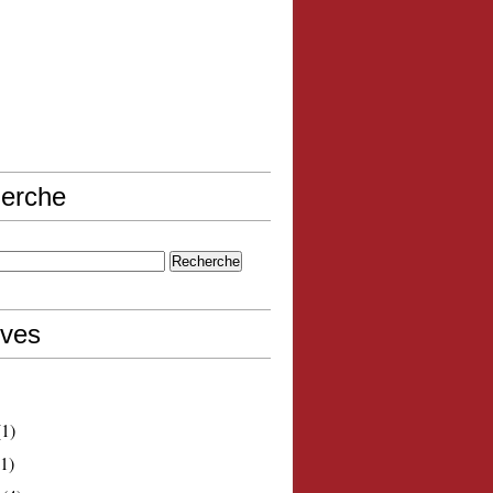
erche
ives
1)
1)