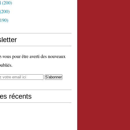
l
(200)
(200)
190)
letter
vous pour être averti des nouveaux
publiés.
les récents