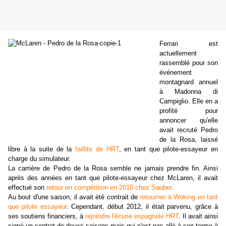
Ferrari est
actuellement
rassemblé pour son
événement
montagnard annuel
à Madonna di
Campiglio. Elle en a
profité pour
annoncer qu'elle
avait recruté Pedro
de la Rosa, laissé
libre à la suite de la
faillite de HRT
, en tant que pilote-essayeur en
charge du simulateur.
La carrière de Pedro de la Rosa semble ne jamais prendre fin. Ainsi
après des années en tant que pilote-essayeur chez McLaren, il avait
effectué son
retour en compétition en 2010 chez Sauber
.
Au bout d'une saison, il avait été contrait de
retourner à Woking en tant
que pilote essayeur
. Cependant, début 2012, il était parvenu, grâce à
ses soutiens financiers, à
rejoindre l'écurie espagnole HRT
. Il avait ainsi
signé un contrat de deuxs saisons mais qui n'est pas allé à son terme à