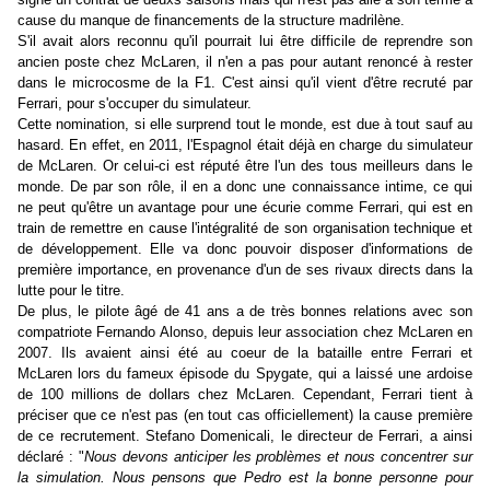
cause du manque de financements de la structure madrilène.
S'il avait alors reconnu qu'il pourrait lui être difficile de reprendre son
ancien poste chez McLaren, il n'en a pas pour autant renoncé à rester
dans le microcosme de la F1. C'est ainsi qu'il vient d'être recruté par
Ferrari, pour s'occuper du simulateur.
Cette nomination, si elle surprend tout le monde, est due à tout sauf au
hasard. En effet, en 2011, l'Espagnol était déjà en charge du simulateur
de McLaren. Or celui-ci est réputé être l'un des tous meilleurs dans le
monde. De par son rôle, il en a donc une connaissance intime, ce qui
ne peut qu'être un avantage pour une écurie comme Ferrari, qui est en
train de remettre en cause l'intégralité de son organisation technique et
de développement. Elle va
donc
pouvoir disposer d'informations de
première importance, en provenance d'un de ses rivaux directs dans la
lutte pour le titre.
De plus, le pilote âgé de 41 ans a de très bonnes relations avec son
compatriote Fernando Alonso, depuis leur association chez McLaren en
2007. Ils avaient ainsi été au coeur de la bataille entre Ferrari et
McLaren lors du fameux épisode du Spygate, qui a laissé une ardoise
de 100 millions de dollars chez McLaren. Cependant, Ferrari tient à
préciser que ce n'est pas (en tout cas officiellement) la cause première
de ce recrutement. Stefano Domenicali, le directeur de Ferrari, a ainsi
déclaré : "
Nous devons anticiper les problèmes et nous concentrer sur
la simulation. Nous pensons que Pedro est la bonne personne pour