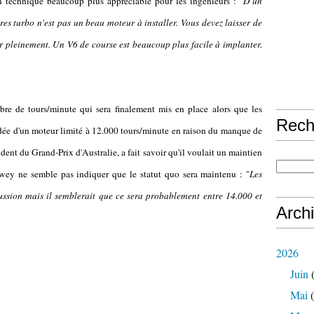
ion technique beaucoup plus appréciable pour les ingénieurs : "
D'un
dres turbo n'est pas un beau moteur à installer. Vous devez laisser de
er pleinement. Un V6 de course est beaucoup plus facile à implanter.
bre de tours/minute qui sera finalement mis en place alors que les
Rech
 l'idée d'un moteur limité à 12.000 tours/minute en raison du manque de
ident du Grand-Prix d'Australie, a fait savoir qu'il voulait un maintien
wey ne semble pas indiquer que le statut quo sera maintenu : "
Les
ussion mais il semblerait que ce sera probablement entre 14.000 et
Arch
2026
Juin
(
Mai
(