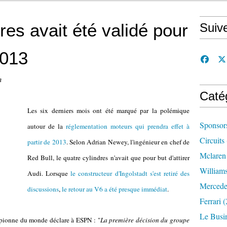
res avait été validé pour
Suiv
2013
n
Caté
Les six derniers mois ont été marqué par la polémique
Sponsor
autour de la
réglementation moteurs qui prendra effet à
Circuits
partir de 2013
. Selon Adrian Newey, l'ingénieur en chef de
Mclaren
Red Bull, le quatre cylindres n'avait que pour but d'attirer
William
Audi. Lorsque
le constructeur d'Ingolstadt s'est retiré des
Mercede
discussions
,
le retour au V6 a été presque immédiat
.
Ferrari
(
Le Busi
ampionne du monde déclare à ESPN : "
La première décision du groupe