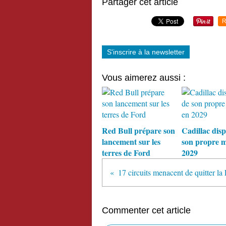
Partager cet article
R
S'inscrire à la newsletter
Vous aimerez aussi :
Red Bull prépare son
Cadillac dis
lancement sur les
son propre m
terres de Ford
2029
Commenter cet article