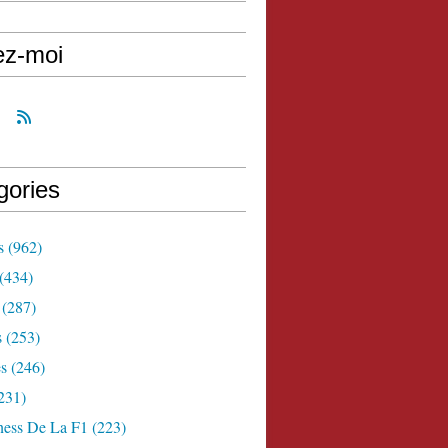
ez-moi
gories
s
(962)
(434)
(287)
s
(253)
s
(246)
231)
ness De La F1
(223)