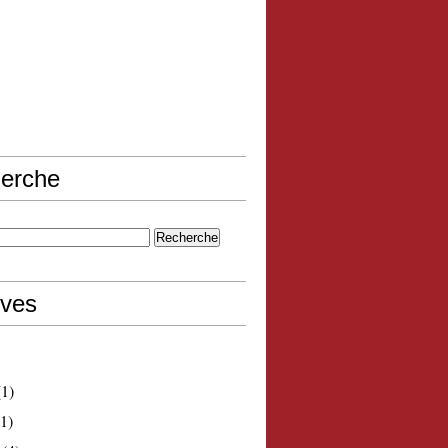
erche
ives
1)
1)