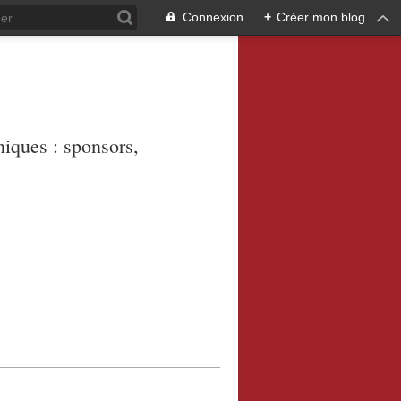
Connexion
+
Créer mon blog
niques : sponsors,