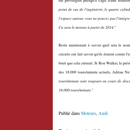
été privilégiée puisqu'il s'agit d'une solut
point de vue de l'ingénierie, le quatre cylin
l'espace autour, vous ne pouvez pas l'intégr
Ca sera le moteur à partir de 2014
."
Reste maintenant à savoir quel sera le nom
circuits ont fait savoir qu'ils étaient contre
bruit que cela créerait. Si Ron Walker, le prés
des 18.000 tours/minute actuels, Adrian Ne
tours/minute sont toujours en cours de disc
16.000 tours/minute.
"
Publié dans
Moteurs
,
Audi