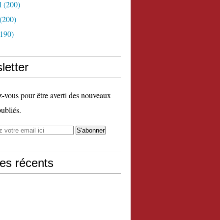
l
(200)
(200)
190)
letter
vous pour être averti des nouveaux
publiés.
les récents