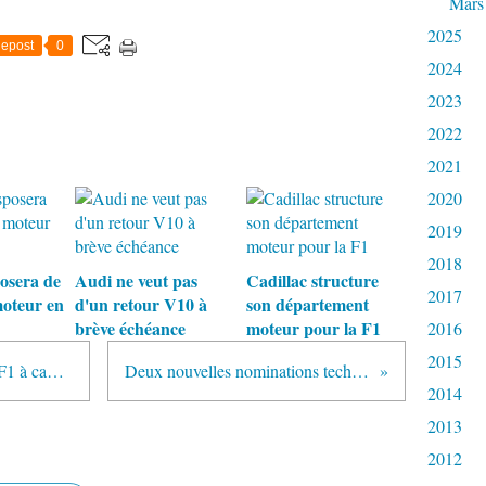
Mars
2025
epost
0
2024
2023
2022
2021
2020
2019
2018
posera de
Audi ne veut pas
Cadillac structure
2017
oteur en
d'un retour V10 à
son département
brève échéance
moteur pour la F1
2016
2015
17 circuits menacent de quitter la F1 à cause des nouveaux moteurs
Deux nouvelles nominations techniques chez Williams
2014
2013
2012