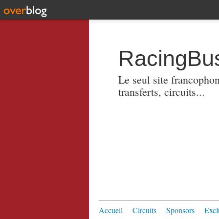
RacingBus
Le seul site francopho
transferts, circuits...
Accueil
Circuits
Sponsors
Excl