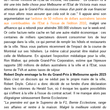
été une très belle chose pour Melbourne et l'Etat de Victoria mais nous
attendons que le Grand-Prix réussisse mieux d'un point de vue financier
et nous allons nous assurer que cela soit le cas
." Il appuie ainsi son
argumentation sur
l'ardoise de 50 millions de dollars australiens laissée
aux contribuables de l'Etat à l'issue de l'édition 2010
, malgré une
affluence qui a rebondi pour atteindre 300.000 visiteurs sur le week-end.
Or cette facture nette cache en fait une autre réalité économique : ces
centaines de milliers spectateurs doivent consommer lors de leur
passage dans la ville, ce qui permet de remplir les hôtels et restaurants
de la ville. Nous vous parlions récemment de l'impact de la course de
Montréal sur ses hôteliers. Le même calcul pourrait être réalisé pour
celle de Melbourne. En ajoutant l'exposition médiatique pour la ville,
Ron Walker, qui préside Grand-Prix Corporation, estime que l'épreuve
rapporte 180 millions de dollars australiens à la ville et à l'Etat, sous
forme de TVA et autres taxes de séjour.
Robert Doyle envisage la fin du Grand-Prix à Melbourne après 2015
Mais c'est un discours qui ne séduit pas le propre maire de la ville,
Robert Doyle. Celui-ci a donc décidé de se fendre d'une déclaration
dans les colonnes du Herald Sun, où il évoque les quatre possibilités
qui s'offrent à la ville à l'issue du contrat actuel. Il ne manque alors pas
d'égratigner sérieusement Bernie Ecclestone :
"
La première est que le Supremo de la F1, Bernie Ecclestone, range
ses affaires et rentre à la maison. Malgré la meilleure volonté du