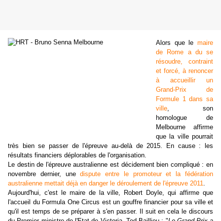
Alors que le
maire
de Rome a du se
résoudre, contraint
et forcé, à renoncer
à accueillir un
Grand-Prix de
Formule 1 dans sa
ville
, son
homologue de
Melbourne affirme
que la ville pourrait
très bien se passer de l'épreuve au-delà de 2015. En cause : les
résultats financiers déplorables de l'organisation.
Le destin de l'épreuve australienne est décidement bien compliqué : en
novembre dernier, une
dispute entre le promoteur et la fédération
australienne mettait déjà en danger le déroulement de l'épreuve 2011
.
Aujourd'hui, c'est le maire de la ville, Robert Doyle, qui affirme que
l'accueil du Formula One Circus est un gouffre financier pour sa ville et
qu'il est temps de se préparer à s'en passer. Il suit en cela le discours
du Premier ministre de l'Etat de Victoria, Ted Baillieu : "
Le Grand-Prix a