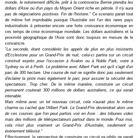
monde, le notoirement difficile, prêt à la controverse Bernie prendra les
dollars d'Asie ou d'un pays du Moyen Orient riche en pétrole. Il n'y aura
pas de négociations positives. Fin de l'histoire
." Ce scenario parait tout
de même fort improbable puisque l'Australie est l'un des rares pays
industrialisés à présenter encore une forte croissance économique en
ces temps de crise économique mondiale. Les dollars australiens et la
proximité géographique de l'Asie sont donc toujours en mesure de le
convaincre.
"
La seconde, étant considérés les appels de plus en plus insistants
d'Ecclestone pour un Grand-Prix de nuit, celui-ci partira sur un circuit
construit exprès pour l'occasion à Avalon ou à Noble Park, voire à
Sydney ou et à Perth. Le problème avec Albert Park est qu'il s'agit d'un
parc de 300 hectare. Une course de nuit ne signifie donc pas seulement
d'éclairer la piste mais également le parc pour assurer la sécurité des
spectateurs. Trop cher. De la même manière, construire un circuit
permanent couterait 300 millions de dollars australiens, ce qui serait
intenable.
Mais même avec un tel nouveau circuit, cela n'aurait plus le même
charme ou cachet que l'Albert Park. Le Grand-Prix deviendrait alors une
de ces courses que l'on peut parfois voir en Asie : des tribunes vides
mais des millions de téléspectateurs partout dans le monde. Pour moi,
cela n'est plus vraiment un Grand-Prix d'Australie, seulement un
événement télévisé
."
Effectivement, la perspective de construire un circuit ex-nihilo ne parait