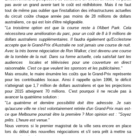
pas avoir un grand avenir tant le coût est rédhibitoire. Mais il ne faut
tout de même pas oublier que l'installation des infrastructures actuelles
du circuit coûte chaque année pas moins de 28 millions de dollars
australiens, ce qui est loin d'être négligeable.
"
La troisième option est que la course reste à l'Albert Park. Cela
nécessitera une amélioration du parc, pour un coût de 8 à 9 millions de
dollars australiens supplémentaires. Il faudra également qu'Ecclestone
accepte que le Grand-Prix d'Australie ne soit jamais une course de nuit.
Avec la très bonne négociation de Ron Walker, c'est devenu une course
de la tombée de la nuit. Dans sa forme actuelle, cela satisfait tant les
audiences locales et télévisées pour une couverture en direct
raisonnable. C'est ce que veulent les sponsors et les publicitaires
."
Mais ensuite, le maire énumère les coûts que le Grand-Prix représente
pour les contribuables locaux. Ainsi il rappelle qu'en 1996, le déficit
n'atteignait que 1,7 million de dollars australiens et que les projections
pour 2015 atteignent 70 millions. C'est pourquoi il ne recule pas à
avancer la quatrième solution :
"
La quatrième et dernière possibilité doit être adressée. Je sais
qu'aucune ville ne s'est volontairement retirée d'un Grand-Prix mais est-
ce que Melbourne pourrait être la première ? Mon opinion est : "Soyez
prêts. L'heure est venue
."
Nous verrons si le premier magistrat de la ville sera encore en place
lors du début des nouvelles négociations et s'il sera prêt à mettre sa