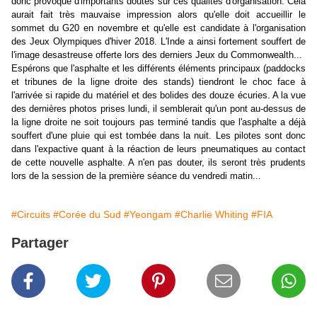
donc provoqué d'importants doutes sur ces qualités d'organisation. Cela
aurait fait très mauvaise impression alors qu'elle doit accueillir le
sommet du G20 en novembre et qu'elle est candidate à l'organisation
des Jeux Olympiques d'hiver 2018. L'Inde a ainsi fortement souffert de
l'image desastreuse offerte lors des derniers Jeux du Commonwealth...
Espérons que l'asphalte et les différents éléments principaux (paddocks
et tribunes de la ligne droite des stands) tiendront le choc face à
l'arrivée si rapide du matériel et des bolides des douze écuries. A la vue
des dernières photos prises lundi, il semblerait qu'un pont au-dessus de
la ligne droite ne soit toujours pas terminé tandis que l'asphalte a déjà
souffert d'une pluie qui est tombée dans la nuit. Les pilotes sont donc
dans l'expactive quant à la réaction de leurs pneumatiques au contact
de cette nouvelle asphalte. A n'en pas douter, ils seront très prudents
lors de la session de la première séance du vendredi matin...
#Circuits
#Corée du Sud
#Yeongam
#Charlie Whiting
#FIA
Partager