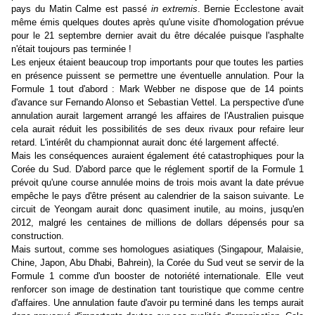
pays du Matin Calme est passé
in extremis
. Bernie Ecclestone avait
même émis quelques doutes après qu'une visite d'homologation prévue
pour le 21 septembre dernier avait du être décalée puisque l'asphalte
n'était toujours pas terminée !
Les enjeux étaient beaucoup trop importants pour que toutes les parties
en présence puissent se permettre une éventuelle annulation. Pour la
Formule 1 tout d'abord : Mark Webber ne dispose que de 14 points
d'avance sur Fernando Alonso et Sebastian Vettel. La perspective d'une
annulation aurait largement arrangé les affaires de l'Australien puisque
cela aurait réduit les possibilités de ses deux rivaux pour refaire leur
retard. L'intérêt du championnat aurait donc été largement affecté.
Mais les conséquences auraient également été catastrophiques pour la
Corée du Sud. D'abord parce que le réglement sportif de la Formule 1
prévoit qu'une course annulée moins de trois mois avant la date prévue
empêche le pays d'être présent au calendrier de la saison suivante. Le
circuit de Yeongam aurait donc quasiment inutile, au moins, jusqu'en
2012, malgré les centaines de millions de dollars dépensés pour sa
construction.
Mais surtout, comme ses homologues asiatiques (Singapour, Malaisie,
Chine, Japon, Abu Dhabi, Bahrein), la Corée du Sud veut se servir de la
Formule 1 comme d'un booster de notoriété internationale. Elle veut
renforcer son image de destination tant touristique que comme centre
d'affaires. Une annulation faute d'avoir pu terminé dans les temps aurait