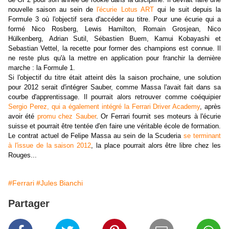
nouvelle saison au sein de
l'écurie Lotus ART
qui le suit depuis la
Formule 3 où l'objectif sera d'accéder au titre. Pour une écurie qui a
formé
Nico Rosberg, Lewis Hamilton, Romain Grosjean, Nico
Hülkenberg,
Adrian Sutil, Sébastien Buem, Kamui Kobayashi et
Sebastian Vettel, la recette pour former des champions est connue. Il
ne reste plus qu'à la mettre en application pour franchir la dernière
marche : la Formule 1.
Si l'objectif du titre était atteint dès la saison prochaine, une solution
pour 2012 serait d'intégrer Sauber, comme Massa l'avait fait dans sa
courbe d'apprentissage. Il pourrait alors retrouver comme coéquipier
Sergio Perez, qui a également intégré la Ferrari Driver Academy
, après
avoir été
promu chez Sauber
. Or Ferrari fournit ses moteurs à l'écurie
suisse et pourrait être tentée d'en faire une véritable école de formation.
Le contrat actuel de Felipe Massa au sein de la Scuderia
se terminant
à l'issue de la saison 2012
, la place pourrait alors être libre chez les
Rouges...
#Ferrari
#Jules Bianchi
Partager