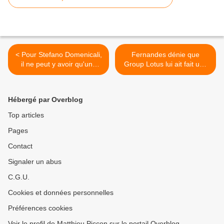
< Pour Stefano Domenicali,
Fernandes dénie que
il ne peut y avoir qu'une
Group Lotus lui ait fait une
course par pays
offre >
Hébergé par Overblog
Top articles
Pages
Contact
Signaler un abus
C.G.U.
Cookies et données personnelles
Préférences cookies
Voir le profil de Matthieu Piccon sur le portail Overblog