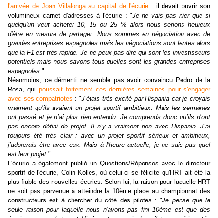
l'arrivée de Joan Villalonga au capital de l'écurie
: il devait ouvrir son
volumineux carnet d'adresses à l'écurie : "
Je ne vais pas nier que si
quelqu'un veut acheter 10, 15 ou 25 % alors nous serions heureux
d'être en mesure de partager. Nous sommes en négociation avec de
grandes entreprises espagnoles mais les négociations sont lentes alors
que la F1 est très rapide. Je ne peux pas dire qui sont les investisseurs
potentiels mais nous savons tous quelles sont les grandes entreprises
espagnoles
."
Néanmoins, ce démenti ne semble pas avoir convaincu Pedro de la
Rosa, qui
poussait fortement ces dernières semaines pour s'engager
avec ses compatriotes
: "
J’étais très excité par Hispania car je croyais
vraiment qu’ils avaient un projet sportif ambitieux. Mais les semaines
ont passé et je n’ai plus rien entendu. Je comprends donc qu’ils n’ont
pas encore défini de projet.
Il n’y a vraiment rien avec Hispania. J’ai
toujours été très clair : avec un projet sportif sérieux et ambitieux,
j’adorerais être avec eux. Mais à l’heure actuelle, je ne sais pas quel
est leur projet.
"
L'écurie a également publié un Questions/Réponses avec le directeur
sportif de l'écurie, Colin Kolles, où celui-ci se félicite qu'HRT ait été la
plus fiable des nouvelles écuries. Selon lui, la raison pour laquelle HRT
ne soit pas parvenue à atteindre la 10ème place au championnat des
constructeurs est à chercher du côté des pilotes : "
Je pense que la
seule raison pour laquelle nous n'avons pas fini 10ème est que des