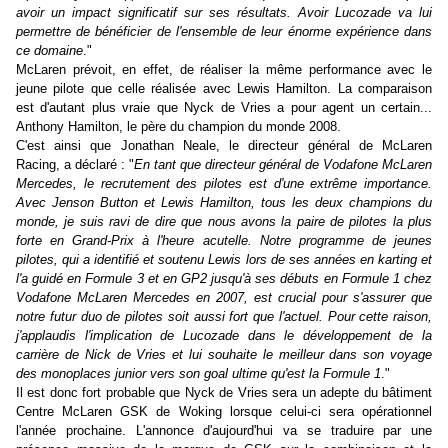
avoir un impact significatif sur ses résultats. Avoir Lucozade va lui
permettre de bénéficier de l'ensemble de leur énorme expérience dans
ce domaine
."
McLaren prévoit, en effet, de réaliser la même performance avec le
jeune pilote que celle réalisée avec Lewis Hamilton. La comparaison
est d'autant plus vraie que Nyck de Vries a pour agent un certain...
Anthony Hamilton, le père du champion du monde 2008.
C'est ainsi que Jonathan Neale, le directeur général de McLaren
Racing, a déclaré : "
En tant que directeur général de Vodafone McLaren
Mercedes, le recrutement des pilotes est d'une extrême importance.
Avec Jenson Button et Lewis Hamilton, tous les deux champions du
monde, je suis ravi de dire que nous avons la paire de pilotes la plus
forte en Grand-Prix à l'heure acutelle. Notre programme de jeunes
pilotes, qui a identifié et soutenu Lewis lors de ses années en karting et
l'a guidé en Formule 3 et en GP2 jusqu'à ses débuts en Formule 1 chez
Vodafone McLaren Mercedes en 2007, est crucial pour s'assurer que
notre futur duo de pilotes soit aussi fort que l'actuel. Pour cette raison,
j'applaudis l'implication de Lucozade dans le développement de la
carrière de Nick de Vries et lui souhaite le meilleur dans son voyage
des monoplaces junior vers son goal ultime qu'est la Formule 1
."
Il est donc fort probable que Nyck de Vries sera un adepte du bâtiment
Centre McLaren GSK de Woking lorsque celui-ci sera opérationnel
l'année prochaine. L'annonce d'aujourd'hui va se traduire par une