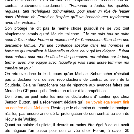
contrat relativement rapidement : "
Fernando a toutes les qualités
requises, tant techniques qu'humaines, pour jouer un rôle de leader
dans l'histoire de Ferrari et j'espère qu'il va l'enrichir très rapidement
avec des victoires
."
Son protégé ne dit pas la même chose puisqu'il ne se voit tout
simplement jamais quitté l'écurie italienne : "
Je me suis tout de suite
senti à l'aise chez Ferrari et maintenant j'ai l'impression d'être dans une
deuxième famille. J'ai une confiance absolue dans les hommes et
femmes qui travaillent à Maranello et dans ceux qui les dirigent : il était
donc naturel pour moi de décider de poursuivre ma relation sur le long
terme, avec une équipe avec laquelle je vais sans doute terminer ma
carrière un jour.
"
On retrouve donc là le discours qu'un Michael Schumacher n'hésitait
pas à déclarer lors de ses reconductions de contrat au sein de la
Scuderia. Cela ne l'empêchera pas de répondre aux avances faites par
Mercedes GP pour qu'il effectue un retour à la compétition...
De même, on peut noter les mêmes déclarations d'intention que chez
Jenson Button, qui a récemment déclaré qu
'il se voyait également finir
sa carrière chez McLaren
. Reste que le champion du monde britannique
n'a, lui, pas encore annoncé la prolongation de son contrat au sein de
l'écurie de Woking.
Quant au salaire du pilote, il devrait au moins être égal à ce qui avait
été négocié l'an passé pour son arrivée chez Ferrari, à savoir 30