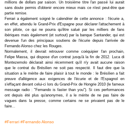
millions de dollars par saison. Un troisième titre l'an passé lui aurait
sans doute permis d'obtenir encore mieux mais ce n'est peut-être que
partie remise.
Ferrari a également soigné le calendrier de cette annonce : l'écurie a,
en effet, attendu le Grand-Prix d'Espagne pour déclarer l'attachement à
son pilote, ce qui ne pourra qu'être salué par les milliers de fans
ibériques mais également (et surtout) par la banque Santander, qui est
devenue l'un des principaux soutiens de l'écurie depuis l'arrivée de
Fernando Alonso chez les Rouges.
Normalement, il devrait retrouver comme coéquipier l'an prochain,
Felipe Massa, qui dispose d'un contrat jusqu'à la fin de 2012. Luca di
Montezemolo déclarait ainsi récemment qu'il n'y avait aucune raison
que le contrat du Brésilien ne soit pas respecté. Il faut dire que la
situation a le mérite de faire plaisir à tout le monde : le Brésilien a fait
preuve d'allégence aux exigences de l'écurie et de l'Espagnol en
s'effaçant devant celui-ci lors du Grand-Prix de Hongrie 2010 (le fameux
message radio : "Fernando is faster than you"). Si ces performances
ont depuis été plus qu'anonymes, il a le mérite de ne pas faire de
vagues dans la presse, comme certains ne se privaient pas de le
faire...
#Ferrari
#Fernando Alonso