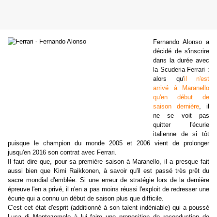
Fernando Alonso a
décidé de s'inscrire
dans la durée avec
la Scuderia Ferrari :
alors qu'
il n'est
arrivé à Maranello
qu'en début de
saison dernière
, il
ne se voit pas
quitter l'écurie
italienne de si tôt
puisque le champion du monde 2005 et 2006 vient de prolonger
jusqu'en 2016 son contrat avec Ferrari.
Il faut dire que, pour sa première saison à Maranello, il a presque fait
aussi bien que Kimi Raikkonen, à savoir qu'il est passé très prêt du
sacre mondial d'emblée. Si une erreur de stratégie lors de la dernière
épreuve l'en a privé, il n'en a pas moins réussi l'exploit de redresser une
écurie qui a connu un début de saison plus que difficile.
C'est cet état d'esprit (additionné à son talent indéniable) qui a poussé
Luca di Montezemolo à lui faire une proposition de reconduction de