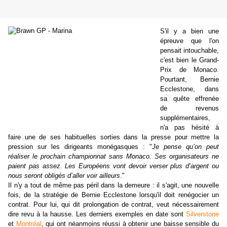
S'il y a bien une
épreuve que l'on
pensait intouchable,
c'est bien le Grand-
Prix de Monaco.
Pourtant, Bernie
Ecclestone, dans
sa quête effrenée
de revenus
supplémentaires,
n'a pas hésité à
faire une de ses habituelles sorties dans la presse pour mettre la
pression sur les dirigeants monégasques : "
Je pense qu’on peut
réaliser le prochain championnat sans Monaco. Ses organisateurs ne
paient pas assez. Les Européens vont devoir verser plus d’argent ou
nous seront obligés d’aller voir ailleurs
."
Il n'y a tout de même pas péril dans la demeure : il s'agit, une nouvelle
fois, de la stratégie de Bernie Ecclestone lorsqu'il doit renégocier un
contrat. Pour lui, qui dit prolongation de contrat, veut nécessairement
dire revu à la hausse. Les derniers exemples en date sont
Silverstone
et
Montréal
, qui ont néanmoins réussi à obtenir une baisse sensible du