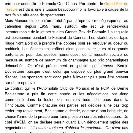
prix pour accueillir le Formula One Circus. Par contre, le
Grand-Prix de
Turquie
est dans une situation beaucoup moins favorable à cause de la
très faible affluence de spectateurs.
Mais Monaco dispose d'un statut à part. L'épreuve monégasque est au
calendrier depuis 1955 mais, surtout, elle est Le rendez-vous
incontournable de la jet-set sur les Grands-Prix de Formule 1 puisqu'elle
est positionnée pendant le Festival de Cannes. Les starlettes du tapis
rouge n'ont alors qu'à prendre l'hélicoptère pour se retrouver au coeur du
paddock. Les écuries en profitent alors pour inviter leurs plus grands
partenaires pour des soirées homériques, où la réussite sociale se
mesure au nombre de magmum de champagne aux prix pharaoniques
débouchés. Or c'est précisement ce public qui intéresse Bernie
Ecclestone puisque c'est celui qui dispose du plus grand pouvoir
d'achat. Les sponsors sont donc prêts à investir plus pour être présent
sur cette épreuve.
Le contrat qui lié l'Automobile Club de Monaco et la FOM de Bernie
Ecclestone a pris fin cette année et les négociations ont donc
commencé dans la foulée des derniers tours de roues dans la
Principauté. Comme chacune des parties est décidée à ne pas trop
céder trop rapidement, Ecclestone a décidé, comme à son habitude, de
choisir l'arme de la presse pour faire pression sur ses interlocuteurs. Du
côté d'ACM, on se déclare serein quant à un dénouement rapide des
négociations : "
Il essaie toujours d’obtenir le maximum. On n’est pas