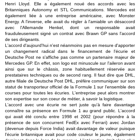
Henri Lloyd. Elle a également noué des accords avec les
Britanniques
Autonomy
et
STL Communications
. Mercedes est
également liée à une entreprise américaine, avec
Monster
Energy
. A l'inverse, elle avait du régler à l'amiable un
désaccord
avec l'Allemande Henkel
, dont un responsable avait
frauduleusement signé un contrat avec Brawn GP sans l'accord
de ses dirigeants.
L'accord d'aujourd'hui n'est néanmoins pas en mesure d'apporter
un changement radical dans le financement de l'écurie et
Deutsche Post ne s'affiche pas comme un partenaire majeur de
Mercedes GP. En effet, son logo est minuscule sur l'aileron avant
ainsi que sur le châssis, zone habituellement réservée aux
prestataires techniques ou de second rang. Il faut dire que DHL,
autre filiale de Deutsche Post DHL, préfère communiquer sur son
statut de transporteur officiel de la Formule 1 sur l'ensemble des
courses pour toutes les écuries. L'entreprise peut alors montrer
son expertise sur son coeur de métier, à savoir la logistique.
L'accord avec une écurie ne sert juste qu'à faire davantage
connaître sa présence en Formule 1 au grand public. L'accord
qui avait été conclu entre 1998 et 2002 (pour répondre à la
présence de son concurrent FedEx avec Ferrari) avec Jordan
(devenue depuis Force India) avait davantage de valeur puisque
l'écurie britannique avait pour code couleur le jaune, également