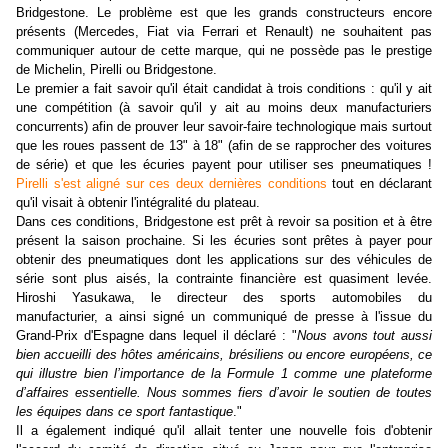
Bridgestone. Le problème est que les grands constructeurs encore
présents (Mercedes, Fiat via Ferrari et Renault) ne souhaitent pas
communiquer autour de cette marque, qui ne possède pas le prestige
de Michelin, Pirelli ou Bridgestone.
Le premier a fait savoir qu'il était candidat à trois conditions : qu'il y ait
une compétition (à savoir qu'il y ait au moins deux manufacturiers
concurrents) afin de prouver leur savoir-faire technologique mais surtout
que les roues passent de 13" à 18" (afin de se rapprocher des voitures
de série) et que les écuries payent pour utiliser ses pneumatiques !
Pirelli s'est aligné sur ces deux dernières conditions
tout en déclarant
qu'il visait à obtenir l'intégralité du plateau.
Dans ces conditions, Bridgestone est prêt à revoir sa position et à être
présent la saison prochaine. Si les écuries sont prêtes à payer pour
obtenir des pneumatiques dont les applications sur des véhicules de
série sont plus aisés, la contrainte financière est quasiment levée.
Hiroshi Yasukawa, le directeur des sports automobiles du
manufacturier, a ainsi signé un communiqué de presse à l'issue du
Grand-Prix d'Espagne dans lequel il déclaré : "
Nous avons tout aussi
bien accueilli des hôtes américains, brésiliens ou encore européens, ce
qui illustre bien l’importance de la Formule 1 comme une plateforme
d’affaires essentielle. Nous sommes fiers d’avoir le soutien de toutes
les équipes dans ce sport fantastique
."
Il a également indiqué qu'il allait tenter une nouvelle fois d'obtenir