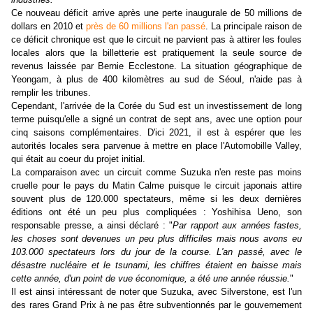
Ce nouveau déficit arrive après une perte inaugurale de 50 millions de
dollars en 2010 et
près de 60 millions l'an passé
. La principale raison de
ce déficit chronique est que le circuit ne parvient pas à attirer les foules
locales alors que la billetterie est pratiquement la seule source de
revenus laissée par Bernie Ecclestone. La situation géographique de
Yeongam, à plus de 400 kilomètres au sud de Séoul, n'aide pas à
remplir les tribunes.
Cependant, l'arrivée de la Corée du Sud est un investissement de long
terme puisqu'elle a signé un contrat de sept ans, avec une option pour
cinq saisons complémentaires. D'ici 2021, il est à espérer que les
autorités locales sera parvenue à mettre en place l'Automobille Valley,
qui était au coeur du projet initial.
La comparaison avec un circuit comme Suzuka n'en reste pas moins
cruelle pour le pays du Matin Calme puisque le circuit japonais attire
souvent plus de 120.000 spectateurs, même si les deux dernières
éditions ont été un peu plus compliquées : Yoshihisa Ueno, son
responsable presse, a ainsi déclaré : "
Par rapport aux années fastes,
les choses sont devenues un peu plus difficiles mais nous avons eu
103.000 spectateurs lors du jour de la course. L'an passé, avec le
désastre nucléaire et le tsunami, les chiffres étaient en baisse mais
cette année, d'un point de vue économique, a été une année réussie.
"
Il est ainsi intéressant de noter que Suzuka, avec Silverstone, est l'un
des rares Grand Prix à ne pas être subventionnés par le gouvernement