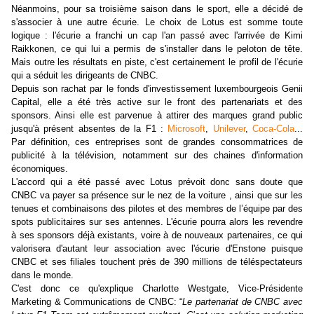
Néanmoins, pour sa troisième saison dans le sport, elle a décidé de
s'associer à une autre écurie. Le choix de Lotus est somme toute
logique : l'écurie a franchi un cap l'an passé avec l'arrivée de Kimi
Raikkonen, ce qui lui a permis de s'installer dans le peloton de tête.
Mais outre les résultats en piste, c'est certainement le profil de l'écurie
qui a séduit les dirigeants de CNBC.
Depuis son rachat par le fonds d'investissement luxembourgeois Genii
Capital, elle a été très active sur le front des partenariats et des
sponsors. Ainsi elle est parvenue à attirer des marques grand public
jusqu'à présent absentes de la F1 :
Microsoft
,
Unilever
,
Coca-Cola
...
Par définition, ces entreprises sont de grandes consommatrices de
publicité à la télévision, notamment sur des chaines d'information
économiques.
L'accord qui a été passé avec Lotus prévoit donc sans doute que
CNBC va payer sa présence sur
le nez de la voiture , ainsi que sur les
tenues et combinaisons des pilotes et des membres de l’équipe par des
spots publicitaires sur ses antennes. L'écurie pourra alors les revendre
à ses sponsors déjà existants, voire à de nouveaux partenaires, ce qui
valorisera d'autant leur association avec l'écurie d'Enstone puisque
CNBC et ses filiales touchent près de 390 millions de téléspectateurs
dans le monde.
C'est donc ce qu'explique
Charlotte Westgate, Vice-Présidente
Marketing & Communications de CNBC:
“
Le partenariat de CNBC avec