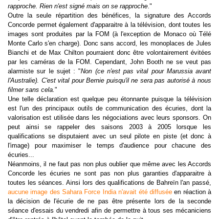
rapproche. Rien n'est signé mais on se rapproche
."
Outre la seule répartition des bénéfices, la signature des Accords
Concorde permet également d'apparaitre à la télévision, dont toutes les
images sont produites par la FOM (à l'exception de Monaco où Télé
Monte Carlo s'en charge). Donc sans accord, les monoplaces de Jules
Bianchi et de Max Chilton pourraient donc être volontairement évitées
par les caméras de la FOM. Cependant, John Booth ne se veut pas
alarmiste sur le sujet : "
Non (ce n'est pas vital pour Marussia avant
l'Australie). C'est vital pour Bernie puisqu'il ne sera pas autorisé à nous
filmer sans cela.
"
Une telle déclaration est quelque peu étonnante puisque la télévision
est l'un des principaux outils de communication des écuries, dont la
valorisation est utilisée dans les négociations avec leurs sponsors. On
peut ainsi se rappeler des saisons 2003 à 2005 lorsque les
qualifications se disputaient avec un seul pilote en piste (et donc à
l'image) pour maximiser le temps d'audience pour chacune des
écuries...
Néanmoins, il ne faut pas non plus oublier que même avec les Accords
Concorde l
es écuries
ne sont pas non plus garanties d'apparaitre à
toutes les séances. Ainsi lors des qualifications de Bahreïn l'an passé,
aucune image des Sahara Force India n'avait été diffusée
en réaction à
la décision de l'écurie de ne pas être présente lors de la seconde
séance d'essais du vendredi afin de permettre à tous ses mécaniciens