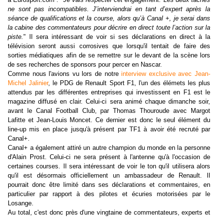
ne sont pas incompatibles. J’interviendrai en tant d’expert après la
séance de qualifications et la course, alors qu’à Canal +, je serai dans
la cabine des commentateurs pour décrire en direct toute l’action sur la
piste.
" Il sera intéressant de voir si ses déclarations en direct à la
télévision seront aussi corrosives que lorsqu'il tentait de faire des
sorties médiatiques afin de se remettre sur le devant de la scène lors
de ses recherches de sponsors pour percer en Nascar.
Comme nous l'avions vu lors de notre
interview exclusive avec Jean-
Michel Jalinier
, le PDG de Renault Sport F1, l'un des élémets les plus
attendus par les différentes entreprises qui investissent en F1 est le
magazine diffusé en clair.
Celui-ci sera animé chaque dimanche soir,
avant le Canal Football Club, par Thomas Thouroude avec Margot
Lafitte et Jean-Louis Moncet. Ce dernier est donc le seul élément du
line-up mis en place jusqu'à présent par TF1 à avoir été recruté par
Canal+.
Canal+ a également attiré un autre champion du monde en la personne
d'Alain Prost. Celui-ci ne sera présent à l'antenne qu'à l'occasion de
certaines courses. Il sera intéressant de voir le ton qu'il utilisera alors
qu'il est désormais officiellement un ambassadeur de Renault. Il
pourrait donc être limité dans ses déclarations et commentaires, en
particulier par rapport à des pilotes et écuries motorisées par le
Losange.
Au total, c'est donc près d'une vingtaine de commentateurs, experts et