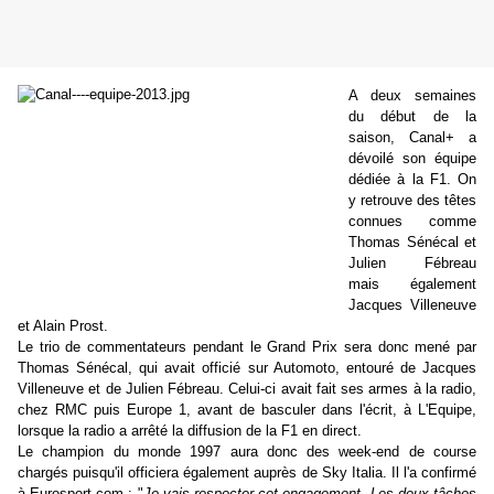
A deux semaines
du début de la
saison, Canal+ a
dévoilé son équipe
dédiée à la F1. On
y retrouve des têtes
connues comme
Thomas Sénécal et
Julien Fébreau
mais également
Jacques Villeneuve
et Alain Prost.
Le trio de commentateurs pendant le Grand Prix sera donc mené par
Thomas Sénécal, qui avait officié sur Automoto, entouré de Jacques
Villeneuve et de Julien Fébreau. Celui-ci avait fait ses armes à la radio,
chez RMC puis Europe 1, avant de basculer dans l'écrit, à L'Equipe,
lorsque la radio a arrêté la diffusion de la F1 en direct.
Le champion du monde 1997 aura donc des week-end de course
chargés puisqu'il officiera également auprès de Sky Italia. Il l'a confirmé
à Eurosport.com : "
Je vais respecter cet engagement. Les deux tâches