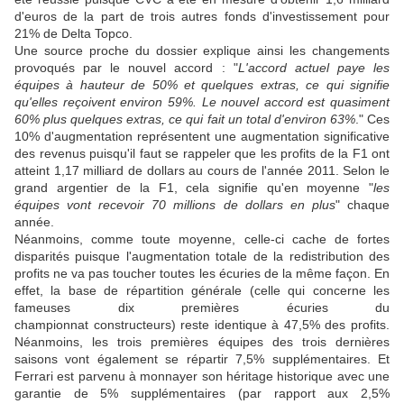
d'euros de la part de trois autres fonds d'investissement pour
21% de Delta Topco.
Une source proche du dossier explique ainsi les changements
provoqués par le nouvel accord : "
L'accord actuel paye les
équipes à hauteur de 50% et quelques extras, ce qui signifie
qu'elles reçoivent environ 59%. Le nouvel accord est quasiment
60% plus quelques extras, ce qui fait un total d'environ 63%
." Ces
10% d'augmentation représentent une augmentation significative
des revenus puisqu'il faut se rappeler que les profits de la F1 ont
atteint 1,17 milliard de dollars au cours de l'année 2011. Selon le
grand argentier de la F1, cela signifie qu'en moyenne "
les
équipes vont recevoir 70 millions de dollars en plus
" chaque
année.
Néanmoins, comme toute moyenne, celle-ci cache de fortes
disparités puisque l'augmentation totale de la redistribution des
profits ne va pas toucher toutes les écuries de la même façon. En
effet, la base de répartition générale (celle qui concerne les
fameuses dix premières écuries du
championnat constructeurs) reste identique à 47,5% des profits.
Néanmoins, les trois premières équipes des trois dernières
saisons vont également se répartir 7,5% supplémentaires. Et
Ferrari est parvenu à monnayer son héritage historique avec une
garantie de 5% supplémentaires (par rapport aux 2,5%