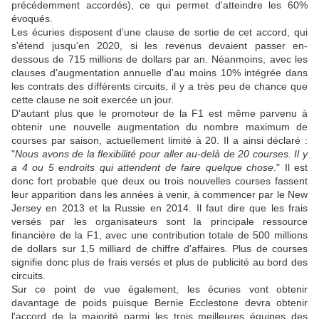
précédemment accordés), ce qui permet d'atteindre les 60%
évoqués.
Les écuries disposent d'une clause de sortie de cet accord, qui
s'étend jusqu'en 2020, si les revenus devaient passer en-
dessous de 715 millions de dollars par an. Néanmoins, avec les
clauses d'augmentation annuelle d'au moins 10% intégrée dans
les contrats des différents circuits, il y a très peu de chance que
cette clause ne soit exercée un jour.
D'autant plus que le promoteur de la F1 est même parvenu à
obtenir une nouvelle augmentation du nombre maximum de
courses par saison, actuellement limité à 20. Il a ainsi déclaré :
"
Nous avons de la flexibilité pour aller au-delà de 20 courses. Il y
a 4 ou 5 endroits qui attendent de faire quelque chose
." Il est
donc fort probable que deux ou trois nouvelles courses fassent
leur apparition dans les années à venir, à commencer par le New
Jersey en 2013 et la Russie en 2014. Il faut dire que les frais
versés par les organisateurs sont la principale ressource
financière de la F1, avec une contribution totale de 500 millions
de dollars sur 1,5 milliard de chiffre d'affaires. Plus de courses
signifie donc plus de frais versés et plus de publicité au bord des
circuits.
Sur ce point de vue également, les écuries vont obtenir
davantage de poids puisque Bernie Ecclestone devra obtenir
l'accord de la majorité parmi les trois meilleures équipes des