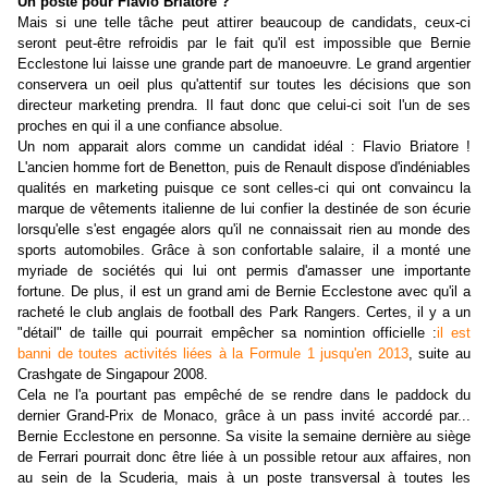
Un poste pour Flavio Briatore ?
Mais si une telle tâche peut attirer beaucoup de candidats, ceux-ci
seront peut-être refroidis par le fait qu'il est impossible que Bernie
Ecclestone lui laisse une grande part de manoeuvre. Le grand argentier
conservera un oeil plus qu'attentif sur toutes les décisions que son
directeur marketing prendra. Il faut donc que celui-ci soit l'un de ses
proches en qui il a une confiance absolue.
Un nom apparait alors comme un candidat idéal : Flavio Briatore !
L'ancien homme fort de Benetton, puis de Renault dispose d'indéniables
qualités en marketing puisque ce sont celles-ci qui ont convaincu la
marque de vêtements italienne de lui confier la destinée de son écurie
lorsqu'elle s'est engagée alors qu'il ne connaissait rien au monde des
sports automobiles. Grâce à son confortable salaire, il a monté une
myriade de sociétés qui lui ont permis d'amasser une importante
fortune. De plus, il est un grand ami de Bernie Ecclestone avec qu'il a
racheté le club anglais de football des Park Rangers. Certes, il y a un
"détail" de taille qui pourrait empêcher sa nomintion officielle :
il est
banni de toutes activités liées à la Formule 1 jusqu'en 2013
, suite au
Crashgate de Singapour 2008.
Cela ne l'a pourtant pas empêché de se rendre dans le paddock du
dernier Grand-Prix de Monaco, grâce à un pass invité accordé par...
Bernie Ecclestone en personne. Sa visite la semaine dernière au siège
de Ferrari pourrait donc être liée à un possible retour aux affaires, non
au sein de la Scuderia, mais à un poste transversal à toutes les