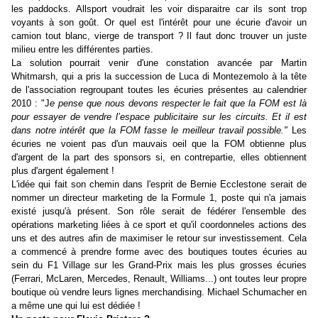
les paddocks. Allsport voudrait les voir disparaitre car ils sont trop
voyants à son goût. Or quel est l'intérêt pour une écurie d'avoir un
camion tout blanc, vierge de transport ? Il faut donc trouver un juste
milieu entre les différentes parties.
La solution pourrait venir d'une constation avancée par Martin
Whitmarsh, qui a pris la succession de Luca di Montezemolo à la tête
de l'association regroupant toutes les écuries présentes au calendrier
2010 : "J
e pense que nous devons respecter le fait que la FOM est là
pour essayer de vendre l’espace publicitaire sur les circuits. Et il est
dans notre intérêt que la FOM fasse le meilleur travail possible."
Les
écuries ne voient pas d'un mauvais oeil que la FOM obtienne plus
d'argent de la part des sponsors si, en contrepartie, elles obtiennent
plus d'argent également !
L'idée qui fait son chemin dans l'esprit de Bernie Ecclestone serait de
nommer un directeur marketing de la Formule 1, poste qui n'a jamais
existé jusqu'à présent. Son rôle serait de fédérer l'ensemble des
opérations marketing liées à ce sport et qu'il coordonneles actions des
uns et des autres afin de maximiser le retour sur investissement. Cela
a commencé à prendre forme avec des boutiques toutes écuries au
sein du F1 Village sur les Grand-Prix mais les plus grosses écuries
(Ferrari, McLaren, Mercedes, Renault, Williams...) ont toutes leur propre
boutique où vendre leurs lignes merchandising. Michael Schumacher en
a même une qui lui est dédiée !