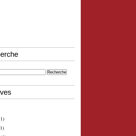
erche
ives
1)
1)