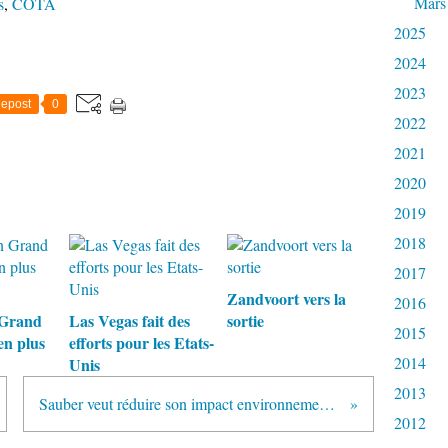
Mars
s
,
COTA
2025
2024
2023
epost
0
2022
2021
2020
2019
2018
2017
Zandvoort vers la
2016
 Grand
Las Vegas fait des
sortie
2015
en plus
efforts pour les Etats-
2014
Unis
2013
Sauber veut réduire son impact environnemental avec Oerlikon
2012