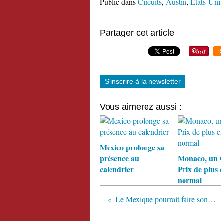
Publié dans
Circuits
,
Austin
,
Etats-Uni
Partager cet article
R
S'inscrire à la newsletter
Vous aimerez aussi :
Mexico prolonge sa
présence au
Monaco, un
calendrier
Prix de plus 
normal
Le Mexique pourrait faire son retour en F1