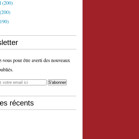
l
(200)
(200)
190)
letter
vous pour être averti des nouveaux
publiés.
les récents