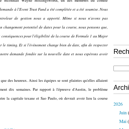
 le reconnait Wayne Hollingsworth, un des membres du comité
demande à l'Event Trust Fund a été complétée et a été soumise. Nous
ontroleur de gestion nous a apporté. Même si nous n'avons pas
n changement potentiel de dates pour la course, nous pensons que,
de conséquences pour l'éligibilité de la course de Formule 1 au Major
 le timing. Et si l'événement change bien de date, afin de respecter
Rech
e notre demande fondée sur la nouvelle date et nous espérons avoir
que des heureux. Ainsi les équipes se sont plaintes qu'elles allaient
Arch
ment dix semaines. Par rapport à l'épreuve d'Austin, le problème
entre la capitale texane et Sao Paulo, où devrait avoir lieu la course
2026
Juin
(
Mai
(