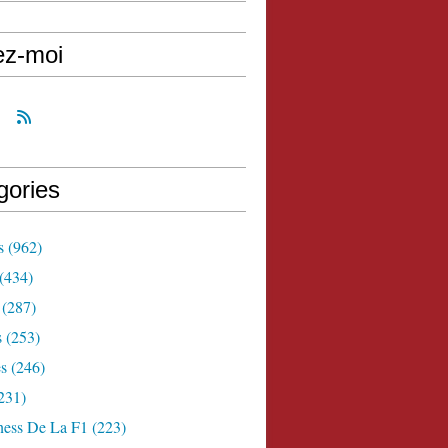
ez-moi
gories
s
(962)
(434)
(287)
s
(253)
s
(246)
231)
ness De La F1
(223)