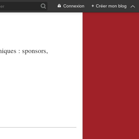
Connexion
+
Créer mon blog
niques : sponsors,