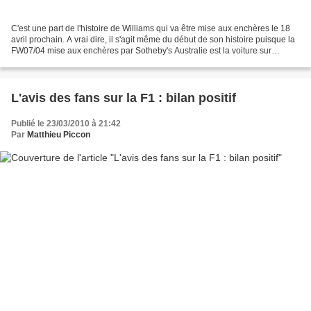
C'est une part de l'histoire de Williams qui va être mise aux enchères le 18
avril prochain. A vrai dire, il s'agit même du début de son histoire puisque la
FW07/04 mise aux enchères par Sotheby's Australie est la voiture sur
laquelle Alan Jones fut sacrée...
L'avis des fans sur la F1 : bilan positif
Publié le 23/03/2010 à 21:42
Par
Matthieu Piccon