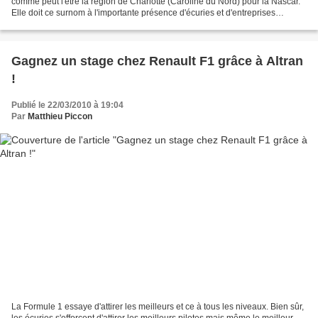
comme peut l'être la région de Charlotte (Caroline du Nord) pour la Nascar.
Elle doit ce surnom à l'importante présence d'écuries et d'entreprises
spécialisées dans les sports automobiles....
Gagnez un stage chez Renault F1 grâce à Altran
!
Publié le 22/03/2010 à 19:04
Par
Matthieu Piccon
La Formule 1 essaye d'attirer les meilleurs et ce à tous les niveaux. Bien sûr,
les écuries s'efforcent d'attirer les meilleurs pilotes mais même le meilleur