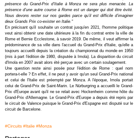
présence du Grand-Prix d’Italie à Monza ne sera plus menacée. La
présence d’une autre course à Rome est un danger qui doit être évité.
Nous devons rester sur nos gardes parce qu’il est difficile d’imaginer
deux Grands Prix co-exister en Italie."
En précisant qu'il souhaite un contrat jusqu'en 2021, l'homme politique
veut ainsi obtenir une date ultérieure à la fin du contrat entre la ville de
Rome et Bernie Ecclestone, à savoir 2019. De même, il veut affirmer la
prédominance de sa ville dans l'accueil du Grand-Prix d'Italie, qu'elle a
toujours accueilli depuis la création du championnat du monde en 1950
(mis à part l'édition de 1980, disputée à Imola). La disparition du circuit
d'Imola en 2007 avait alors été perçue avec un certain soulagement.
Une question reste ainsi posée pour l'édition de Rome : quel nom
portera-t-elle ? En effet, il ne peut y avoir qu'un seul Grand-Prix national
et celui de l'Italie est préempté par Monza. A l'époque, Imola portait
celui de Grand-Prix de Saint-Marin. Le Nürburgring a accueilli le Grand-
Prix d'Europe avant qu'il ne se relait avec Hockenheim comme hôte du
Grand-Prix d'Allemagne. Le Grand-Prix d'Europe a depuis été repris par
le circuit de Valence puisque le Grand-Prix d'Espagne est disputé sur le
circuit de Barcelone.
#Circuits
#Italie
#Monza