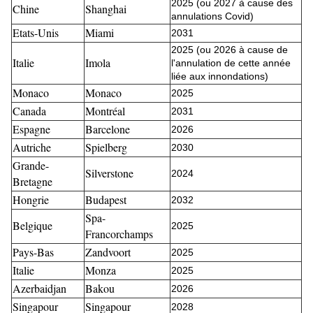
2025 (ou 2027 à cause des
Chine
Shanghai
annulations Covid)
Etats-Unis
Miami
2031
2025 (ou 2026 à cause de
Italie
Imola
l'annulation de cette année
liée aux innondations)
Monaco
Monaco
2025
Canada
Montréal
2031
Espagne
Barcelone
2026
Autriche
Spielberg
2030
Grande-
Silverstone
2024
Bretagne
Hongrie
Budapest
2032
Spa-
Belgique
2025
Francorchamps
Pays-Bas
Zandvoort
2025
Italie
Monza
2025
Azerbaidjan
Bakou
2026
Singapour
Singapour
2028