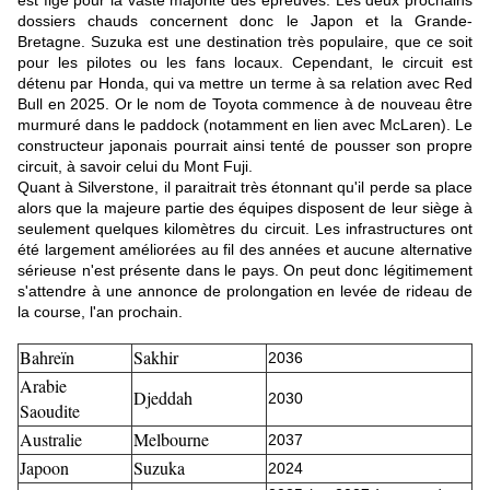
est figé pour la vaste majorité des épreuves. Les deux prochains
dossiers chauds concernent donc le Japon et la Grande-
Bretagne. Suzuka est une destination très populaire, que ce soit
pour les pilotes ou les fans locaux. Cependant, le circuit est
détenu par Honda, qui va mettre un terme à sa relation avec Red
Bull en 2025. Or le nom de Toyota commence à de nouveau être
murmuré dans le paddock (notamment en lien avec McLaren). Le
constructeur japonais pourrait ainsi tenté de pousser son propre
circuit, à savoir celui du Mont Fuji.
Quant à Silverstone, il paraitrait très étonnant qu'il perde sa place
alors que la majeure partie des équipes disposent de leur siège à
seulement quelques kilomètres du circuit. Les infrastructures ont
été largement améliorées au fil des années et aucune alternative
sérieuse n'est présente dans le pays. On peut donc légitimement
s'attendre à une annonce de prolongation en levée de rideau de
la course, l'an prochain.
Bahreïn
Sakhir
2036
Arabie
Djeddah
2030
Saoudite
Australie
Melbourne
2037
Japoon
Suzuka
2024