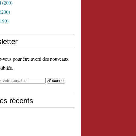
l
(200)
(200)
190)
letter
vous pour être averti des nouveaux
publiés.
les récents