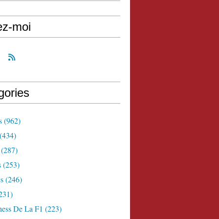
ez-moi
gories
s
(962)
(434)
(287)
s
(253)
s
(246)
231)
ness De La F1
(223)