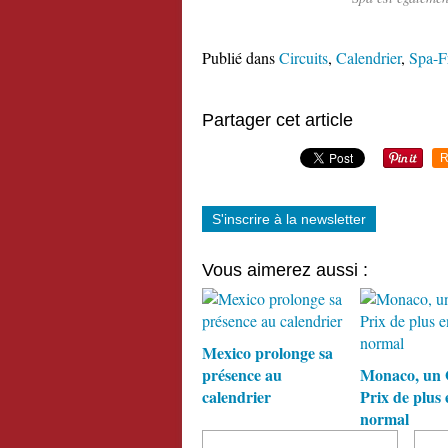
Publié dans
Circuits
,
Calendrier
,
Spa-F
Partager cet article
R
S'inscrire à la newsletter
Vous aimerez aussi :
Mexico prolonge sa
présence au
Monaco, un
calendrier
Prix de plus 
normal