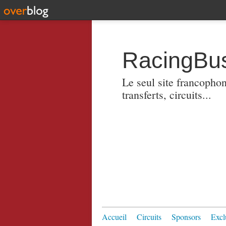
RacingBus
Le seul site francopho
transferts, circuits...
Accueil
Circuits
Sponsors
Excl