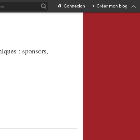
Connexion
+
Créer mon blog
niques : sponsors,