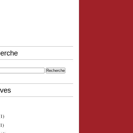
erche
ives
1)
1)