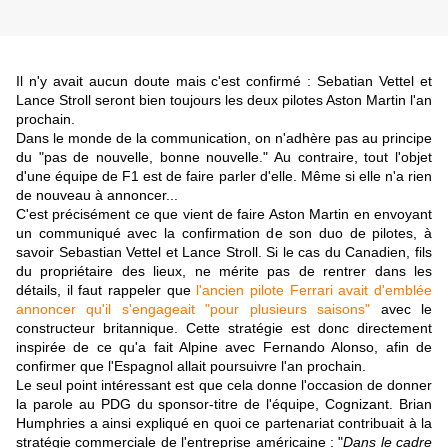
Il n'y avait aucun doute mais c'est confirmé : Sebatian Vettel et
Lance Stroll seront bien toujours les deux pilotes Aston Martin l'an
prochain.
Dans le monde de la communication, on n'adhère pas au principe
du "pas de nouvelle, bonne nouvelle." Au contraire, tout l'objet
d'une équipe de F1 est de faire parler d'elle. Même si elle n'a rien
de nouveau à annoncer...
C'est précisément ce que vient de faire Aston Martin en envoyant
un communiqué avec la confirmation de son duo de pilotes, à
savoir Sebastian Vettel et Lance Stroll. Si le cas du Canadien, fils
du propriétaire des lieux, ne mérite pas de rentrer dans les
détails, il faut rappeler que
l'ancien pilote Ferrari avait d'emblée
annoncer qu'il s'engageait "pour plusieurs saisons"
avec le
constructeur britannique. Cette stratégie est donc directement
inspirée de ce qu'a fait Alpine avec Fernando Alonso, afin de
confirmer que l'Espagnol allait poursuivre l'an prochain.
Le seul point intéressant est que cela donne l'occasion de donner
la parole au PDG du sponsor-titre de l'équipe, Cognizant. Brian
Humphries a ainsi expliqué en quoi ce partenariat contribuait à la
stratégie commerciale de l'entreprise américaine : "
Dans le cadre