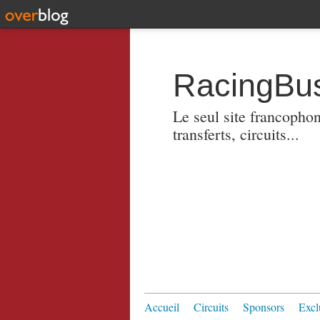
RacingBus
Le seul site francopho
transferts, circuits...
Accueil
Circuits
Sponsors
Excl