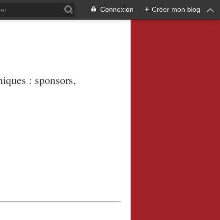
Connexion
+
Créer mon blog
niques : sponsors,