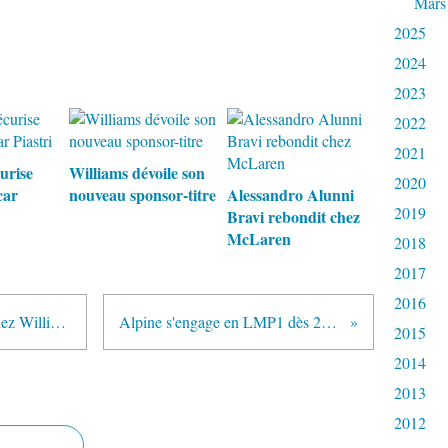
Mars
2025
2024
2023
2022
2021
urise
Williams dévoile son
2020
car
nouveau sponsor-titre
Alessandro Alunni
2019
Bravi rebondit chez
McLaren
2018
2017
2016
Dorilton fait venir des sponsors chez Williams
Alpine s'engage en LMP1 dès 2021
2015
2014
2013
2012