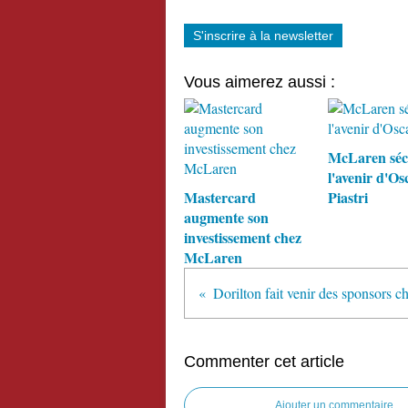
S'inscrire à la newsletter
Vous aimerez aussi :
McLaren séc
l'avenir d'Os
Mastercard
Piastri
augmente son
investissement chez
McLaren
Commenter cet article
Ajouter un commentaire