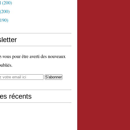
l
(200)
(200)
190)
letter
vous pour être averti des nouveaux
publiés.
les récents