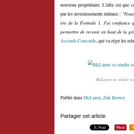
nouveau propriétaire. L'idée est que c
par les investissements initiaux : "
Nous 
ère de la Formule 1. J'ai confiance 
permettre de revenir en haut de la gri
Accords Concorde
, qui va régir les r
McLaren va vendre son
Publié dans
McLaren
,
Zak Brown
Partager cet article
R