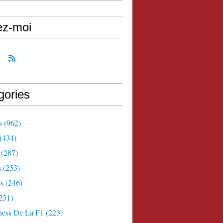
ez-moi
gories
s
(962)
(434)
(287)
s
(253)
s
(246)
231)
ness De La F1
(223)