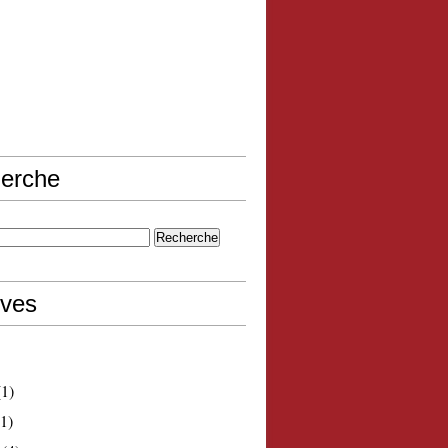
erche
ives
1)
1)