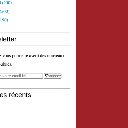
l
(200)
(200)
190)
letter
vous pour être averti des nouveaux
publiés.
les récents