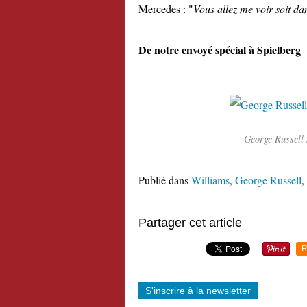
Mercedes : "
Vous allez me voir soit da
De notre envoyé spécial à Spielberg
George Russell 
Publié dans
Williams
,
George Russell
,
Partager cet article
R
S'inscrire à la newsletter