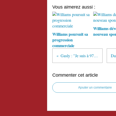
Vous aimerez aussi :
Williams dévo
Williams poursuit sa
nouveau spon
progression
commerciale
Gasly : "Je suis à 97%"
Commenter cet article
Ajouter un commentaire