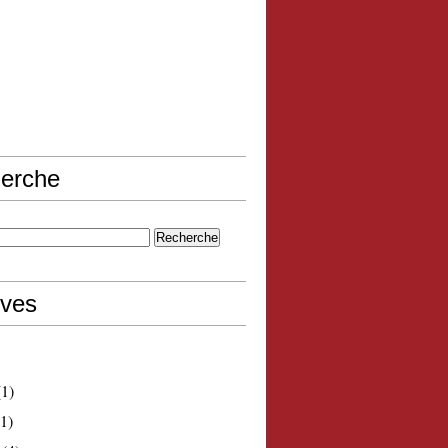
erche
ives
1)
1)