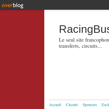
RacingBus
Le seul site francopho
transferts, circuits...
Accueil
Circuits
Sponsors
Excl