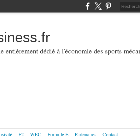
iness.fr
ne entièrement dédié à l'économie des sports méca
usivité
F2
WEC
Formule E
Partenaires
Contact