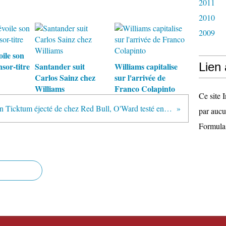
2011
2010
2009
ile son
Lien
sor-titre
Santander suit
Williams capitalise
Carlos Sainz chez
sur l'arrivée de
Williams
Franco Colapinto
Ce site I
Dan Ticktum éjecté de chez Red Bull, O'Ward testé en F2
par aucu
Formula