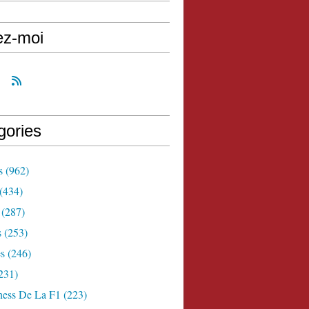
ez-moi
gories
s
(962)
(434)
(287)
s
(253)
s
(246)
231)
ness De La F1
(223)