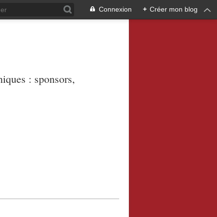
Connexion
+
Créer mon blog
niques : sponsors,