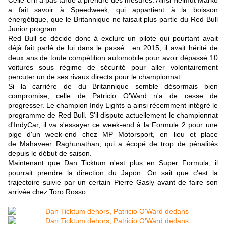
Celle-ci n'a pas tardé à prendre des mesures. Ainsi Helmut Marko
a fait savoir à Speedweek, qui appartient à la boisson
énergétique, que le Britannique ne faisait plus partie du Red Bull
Junior program.
Red Bull se décide donc à exclure un pilote qui pourtant avait
déjà fait parlé de lui dans le passé : en 2015, il avait hérité de
deux ans de toute compétition automobile pour avoir dépassé 10
voitures sous régime de sécurité pour aller volontairement
percuter un de ses rivaux directs pour le championnat...
Si la carrière de du Britannique semble désormais bien
compromise, celle de Patricio O'Ward n'a de cesse de
progresser. Le champion Indy Lights a ainsi récemment intégré le
programme de Red Bull. S'il dispute actuellement le championnat
d'IndyCar, il va s'essayer ce week-end à la Formule 2 pour une
pige d'un week-end chez MP Motorsport, en lieu et place
de Mahaveer Raghunathan, qui a écopé de trop de pénalités
depuis le début de saison.
Maintenant que Dan Ticktum n'est plus en Super Formula, il
pourrait prendre la direction du Japon. On sait que c'est la
trajectoire suivie par un certain Pierre Gasly avant de faire son
arrivée chez Toro Rosso.