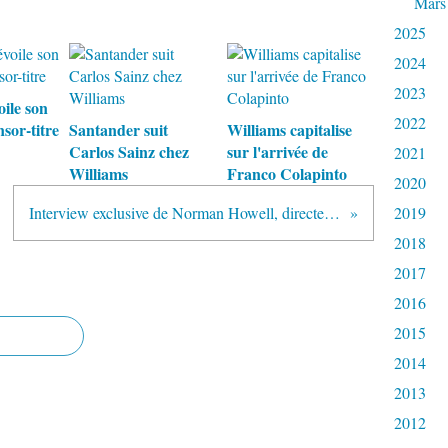
Mars
2025
2024
2023
ile son
2022
sor-titre
Santander suit
Williams capitalise
Carlos Sainz chez
sur l'arrivée de
2021
Williams
Franco Colapinto
2020
Interview exclusive de Norman Howell, directeur de la communication de la F1
2019
2018
2017
2016
2015
2014
2013
2012