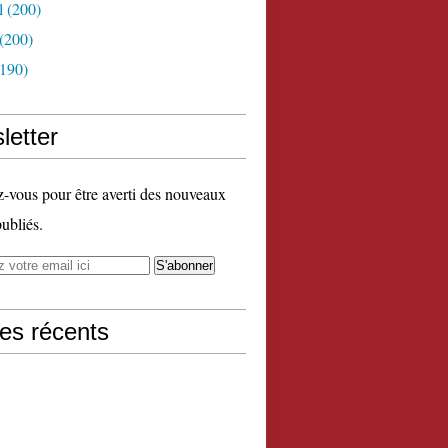
l
(200)
(200)
190)
letter
vous pour être averti des nouveaux
publiés.
les récents