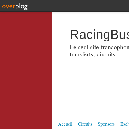
RacingBus
Le seul site francopho
transferts, circuits...
Accueil
Circuits
Sponsors
Excl