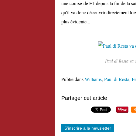
une course de F1 depuis la fin de la s
qu'il va donc découvrir directement lor
plus évidente...
Paul di Resta va 
Publié dans
Williams
,
Paul di Resta
,
Fe
Partager cet article
R
S'inscrire à la newsletter