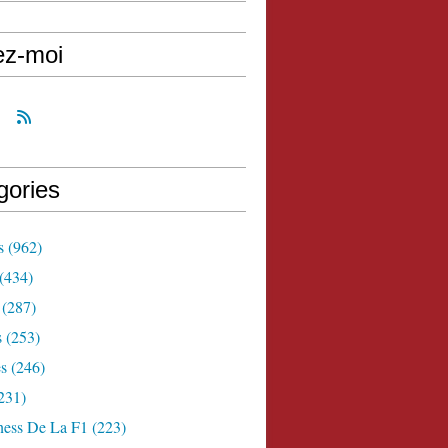
ez-moi
gories
s
(962)
(434)
(287)
s
(253)
s
(246)
231)
ness De La F1
(223)