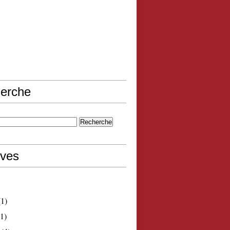
erche
ives
1)
1)