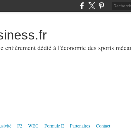
iness.fr
ne entièrement dédié à l'économie des sports méca
usivité
F2
WEC
Formule E
Partenaires
Contact