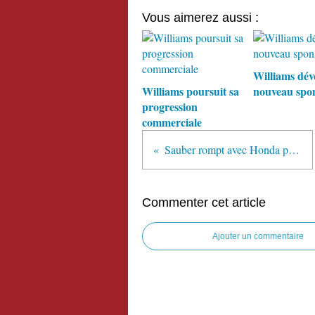
Vous aimerez aussi :
Williams dévo
Williams poursuit sa
nouveau spon
progression
commerciale
Sauber rompt avec Honda pour rester avec Ferrari
Commenter cet article
Ajouter un commentaire