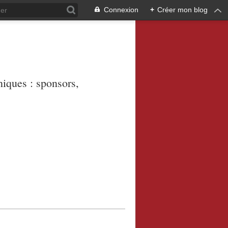
Connexion
+
Créer mon blog
niques : sponsors,