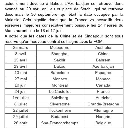
actuellement dévolue à Bakou. L'Azerbaidjan se retrouve donc
avancé au 29 avril en lieu et place de Sotchi, qui se retrouve
désormais le 30 septembre, qui était la date occupée par la
Malaisie. Cela signifie donc que la France va accueillir deux
épreuves majeures consécutivement puisque les 24 heures du
Mans auront lieu le 16 et 17 juin.
A noter que les dates de la Chine et de Singapour sont sous
réserve qu'un nouveau contrat soit signé avec la FOM.
25 mars
Melbourne
Australie
8 avril
Shanghai
Chine
15 avril
Sakhir
Bahreïn
29 avril
Bakou
Azerbaidjan
13 mai
Barcelone
Espagne
27 mai
Monaco
Monaco
10 juin
Montréal
Canada
24 juin
Le Castellet
France
1er juillet
Spielberg
Autriche
8 juillet
Silverstone
Grande-Bretagne
22 juillet
Hockenheim
Allemagne
29 juillet
Budapest
Hongrie
26 août
Spa-Francorchamps
Belgique