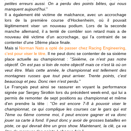
petites erreurs aussi. On a perdu des points bêtes, qui nous
manquent aujourd'hui
."
Il a également été victime de malchance, avec un accrochage
lors de la première course d'Hockenheim, où il pouvait
légitimement viser un nouveau podium. Lors de la seconde
manche allemand, il a tenté de combler son retard mais a de
nouveau été victime d'un accrochage, qui l'a contraint de se
contenter d'une 18ème place finale.
Mais si
Norman Nato a opté de passer chez Racing Engineering,
c'est pour viser le titre
. Il ne peut donc se contenter de sa sixième
place actuelle au championnat : "
Sixième, ce n'est pas notre
objectif. On est pas si loin de notre objectif mais ce n'est là où on
veut être. Mais cette année, le championnat est tellement des
montagnes russes que tout peut arriver. Trente points, c'est
beaucoup et peu. Donc rien n'est perdu.
"
Le Français peut ainsi se rassurer en voyant la performance
signée par Sergey Sirotkin lors du précédent week-end, qui lui a
permis de remonter de sept positions au championnat et même
d'en prendre la tête : "
On est encore 7-8 à pouvoir viser le
championnat, ce qui complique les courses car le gars qui est
7ème ou 6ème comme moi, il peut encore gagner et va donc
jouer sa carte à fond. Il peut donc y avoir de grosses batailles en
piste, ce qui devrait être un gros show. Maintenant, la clé, ça va