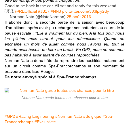
être de marquer des points à chaque fois.
"
Good to be back in the car. All set and ready for this weekend
🇧🇪.
@REOfficial
#JB17
#NN3
pic.twitter.com/383lpiy2dy
— Norman Nato (@NatoNorman)
25 août 2016
Il aborde donc la seconde partie de la saison avec beaucoup
d'ambitions, après avoir pu recharger ses batteries au cours de la
pause estivale : "
Elle a vraiment fait du bien. A la fois pour nous
les pilotes mais surtout pour les mécaniciens. Quand on
enchaîne un mois de juillet comme nous l'avons eu, tout le
monde avait besoin de faire un break. En GP2, nous ne sommes
pas habitués à avoir autant de courses rapprochées.
"
Norman Nato a donc hâte de reprendre les hostilités, notamment
sur un circuit comme Spa-Francorchamps et son moment de
bravoure dans Eau Rouge.
De notre envoyé spécial à Spa-Francorchamps
Norman Nato garde toutes ses chances pour le titre
#GP2
#Racing Engineering
#Norman Nato
#Belgique
#Spa-
Francorchamps
#Exclusivité