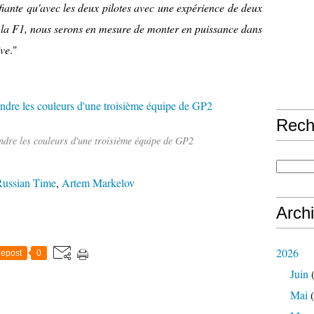
nfiante qu'avec les deux pilotes avec une expérience de deux
 la F1, nous serons en mesure de monter en puissance dans
ive
."
Rech
ndre les couleurs d'une troisième équipe de GP2
Russian Time
,
Artem Markelov
Arch
2026
epost
0
Juin
(
Mai
(