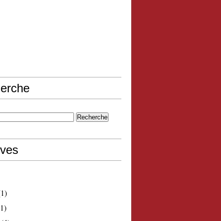
erche
ives
1)
1)