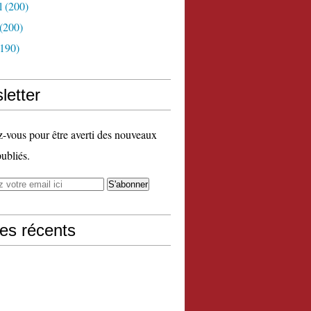
l
(200)
(200)
190)
letter
vous pour être averti des nouveaux
publiés.
les récents