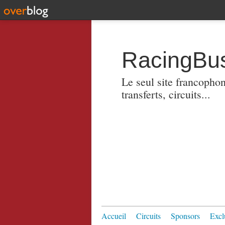
RacingBus
Le seul site francopho
transferts, circuits...
Accueil
Circuits
Sponsors
Excl