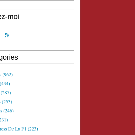
ez-moi
gories
s
(962)
(434)
(287)
s
(253)
s
(246)
231)
ness De La F1
(223)