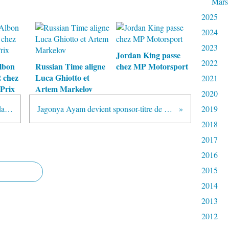
Mars
2025
2024
2023
Jordan King passe
2022
lbon
Russian Time aligne
chez MP Motorsport
 chez
Luca Ghiotto et
2021
Prix
Artem Markelov
2020
Racing Engineering conserve Jordan King
Jagonya Ayam devient sponsor-titre de Campos
2019
2018
2017
2016
2015
2014
2013
2012