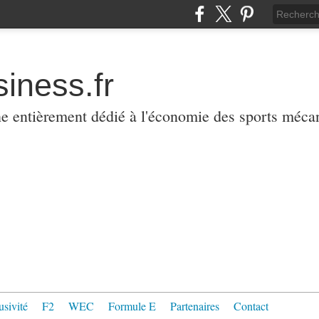
iness.fr
ne entièrement dédié à l'économie des sports méca
usivité
F2
WEC
Formule E
Partenaires
Contact