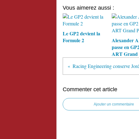
Vous aimerez aussi :
Le GP2 devient la
Formule 2
Alexander A
passe en GP2
ART Grand 
Commenter cet article
Ajouter un commentaire