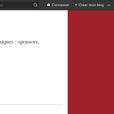
Connexion
+
Créer mon blog
niques : sponsors,