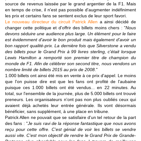
source de revenus laissée par le grand argentier de la F1. Mais
en temps de crise, il n'est pas possible d'augmenter indéfiniment
les prix et certains fans se sentent exclus de leur sport favori.
Le nouveau directeur du circuit Patrick Allen
a ainsi décidé de
changer cette politique et d'offrir des billets moins chers : "
Nous
devons séduire une audience plus large. Un élément pour le faire
est évidemment d'avoir le bon produit mais également d'avoir un
bon rapport qualité-prix. La dernière fois que Silverstone a vendu
des billets pour le Grand Prix à 99 livres sterling, c'était lorsque
Lewis Hamilton a remporté son premier titre de champion du
monde de F1. Afin de célébrer son second titre, nous vendons un
nombre limité de billets 2015 au prix de 2008
."
1.000 billets ont ainsi été mis en vente à ce prix d'appel. Le moins
que l'on puisse dire est que les fans ont profité de l'aubaine
puisque ces 1.000 billets ont été vendus... en 22 minutes. Au
total, sur l'ensemble de la journée, plus de 5.000 billets ont trouvé
preneurs. Les organisateurs n'ont pas non plus oubliés ceux qui
avaient déjà achetés leur entrée générale. Ils vont désormais
bénéficier, sans supplément, à une place en tribune.
Patrick Allen ne pouvait que se satisfaire d'un tel retour de la part
des fans : "
Je suis ravi de la réponse fantastique que nous avons
reçu pour cette offre. C'est génial de voir les billets se vendre
aussi vite. C'est mon objectif de rendre le Grand Prix de Grande-