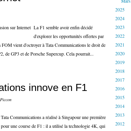
Mars
2025
2024
2023
La F1 semble avoir enfin décidé
2022
d'explorer les opportunités offertes par
2021
 la FOM vient d'octroyer à Tata Communications le droit de
2020
P2, de GP3 et de Porsche Supercup. Cela pourrait...
2019
2018
2017
tions innove en F1
2016
2015
 Piccon
2014
2013
Tata Communications a réalisé à Singapour une première
2012
pour une course de F1 : il a utilisé la technologie 4K, qui