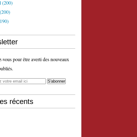
l
(200)
(200)
190)
letter
vous pour être averti des nouveaux
publiés.
les récents