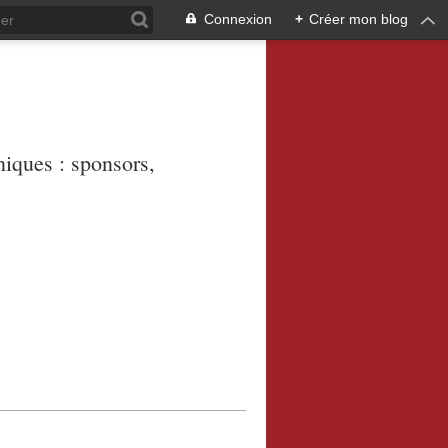
Connexion
+
Créer mon blog
niques : sponsors,