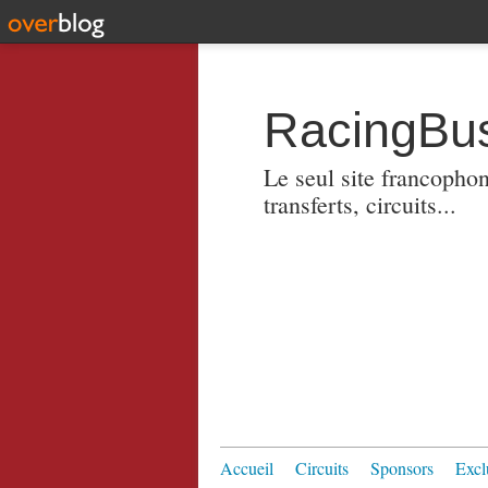
RacingBus
Le seul site francopho
transferts, circuits...
Accueil
Circuits
Sponsors
Excl