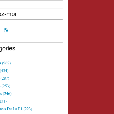
ez-moi
gories
s
(962)
(434)
(287)
s
(253)
s
(246)
231)
ness De La F1
(223)