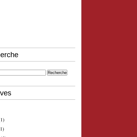
erche
ives
1)
1)