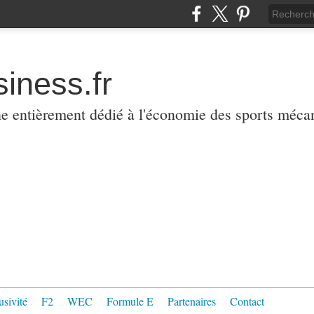
iness.fr
ne entièrement dédié à l'économie des sports méca
usivité
F2
WEC
Formule E
Partenaires
Contact