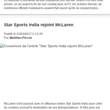
La Malaisie a officialisé qu'elle disputerait son dernier Grand Prix dès cette
année, un an avant la fin de son contrat avec la F1. En octobre dernier, de
nombreux officiels malaisiens avaient fait savoir qu'ils ne voyaient plus
l'intérêt d'accueillir...
Star Sports India rejoint McLaren
Publié le 31/03/2017 à 13:35
Par
Matthieu Piccon
McLaren s'est associé avec le diffuseur indien Star Sports India pour créer
du contenu exclusif à destination de ses téléspectateurs. Si McLaren est