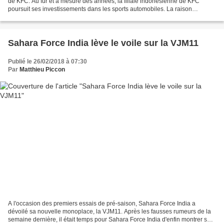
de KFC. Au fur et à mesure des années, la filiale indonésienne de KFC
poursuit ses investissements dans les sports automobiles. La raison
première est que Ricardo Gelael,...
Sahara Force India lève le voile sur la VJM11
Publié le 26/02/2018 à 07:30
Par
Matthieu Piccon
A l'occasion des premiers essais de pré-saison, Sahara Force India a
dévoilé sa nouvelle monoplace, la VJM11. Après les fausses rumeurs de la
semaine dernière, il était temps pour Sahara Force India d'enfin montrer sa