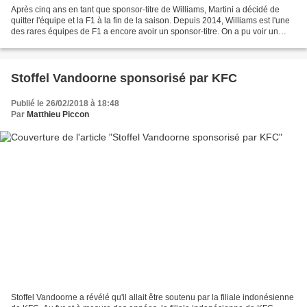
Après cinq ans en tant que sponsor-titre de Williams, Martini a décidé de
quitter l'équipe et la F1 à la fin de la saison. Depuis 2014, Williams est l'une
des rares équipes de F1 a encore avoir un sponsor-titre. On a pu voir un
retour de cette forme de...
Stoffel Vandoorne sponsorisé par KFC
Publié le 26/02/2018 à 18:48
Par
Matthieu Piccon
Stoffel Vandoorne a révélé qu'il allait être soutenu par la filiale indonésienne