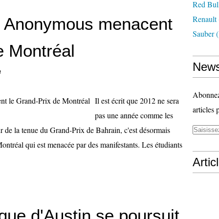
Red Bul
Renault
et Anonymous menacent
Sauber
(
e Montréal
News
n
Abonnez-
Il est écrit que 2012 ne sera
articles 
pas une année comme les
r de la tenue du Grand-Prix de Bahrain, c'est désormais
ontréal qui est menacée par des manifestants. Les étudiants
Artic
dique d'Austin se poursuit