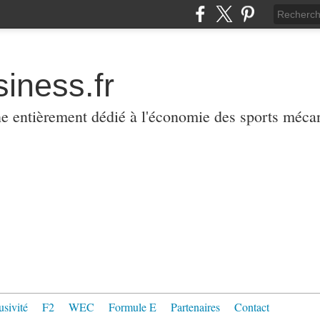
iness.fr
ne entièrement dédié à l'économie des sports méca
usivité
F2
WEC
Formule E
Partenaires
Contact