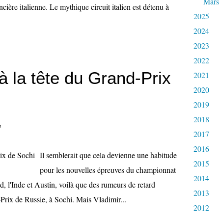
Mars
cière italienne. Le mythique circuit italien est détenu à
2025
2024
2023
2022
à la tête du Grand-Prix
2021
2020
2019
2018
n
2017
2016
Il semblerait que cela devienne une habitude
2015
pour les nouvelles épreuves du championnat
2014
, l'Inde et Austin, voilà que des rumeurs de retard
2013
rix de Russie, à Sochi. Mais Vladimir...
2012