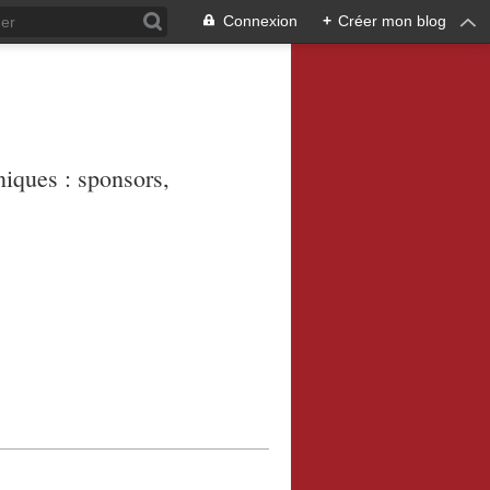
Connexion
+
Créer mon blog
niques : sponsors,