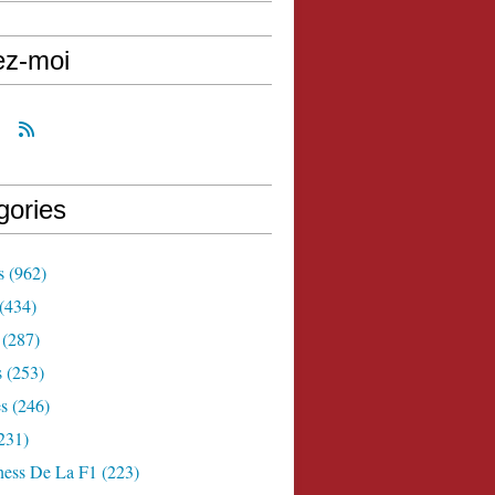
ez-moi
gories
s
(962)
(434)
(287)
s
(253)
s
(246)
231)
ness De La F1
(223)