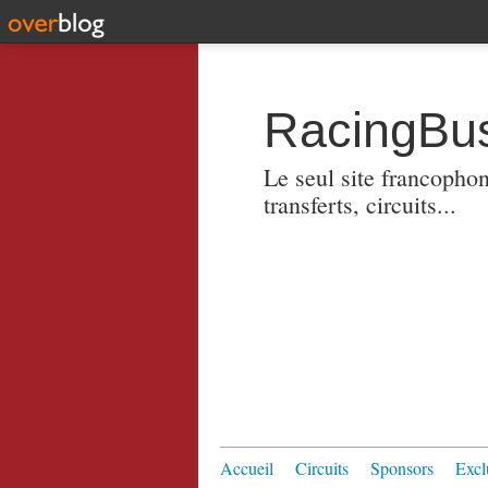
RacingBus
Le seul site francopho
transferts, circuits...
Accueil
Circuits
Sponsors
Excl