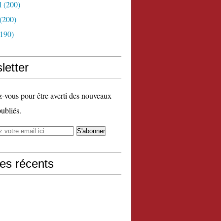
l
(200)
(200)
190)
letter
vous pour être averti des nouveaux
publiés.
les récents