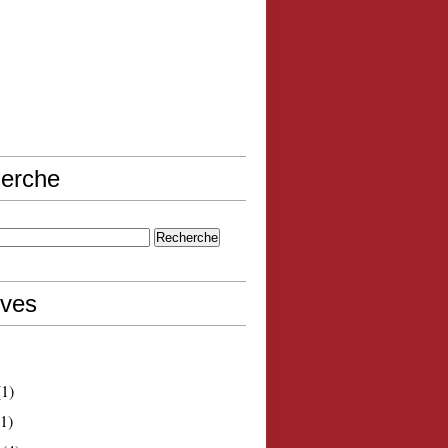
erche
ives
1)
1)