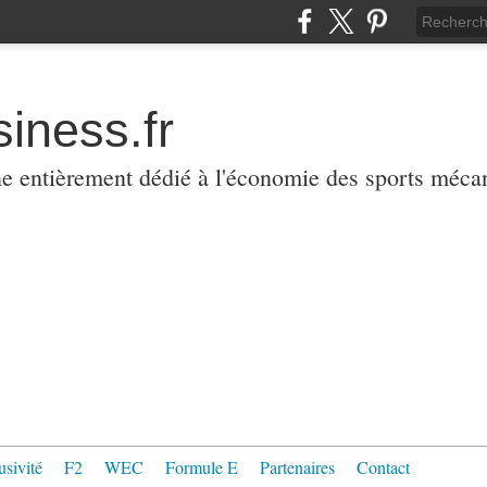
iness.fr
ne entièrement dédié à l'économie des sports méca
usivité
F2
WEC
Formule E
Partenaires
Contact