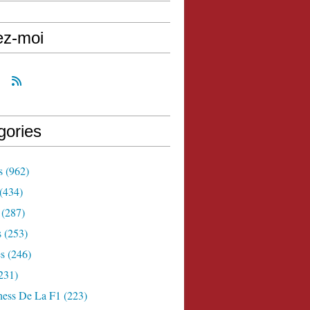
ez-moi
gories
s
(962)
(434)
(287)
s
(253)
s
(246)
231)
ness De La F1
(223)