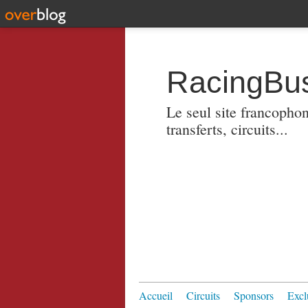
RacingBus
Le seul site francopho
transferts, circuits...
Accueil
Circuits
Sponsors
Excl