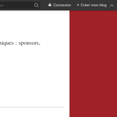
Connexion
+
Créer mon blog
niques : sponsors,