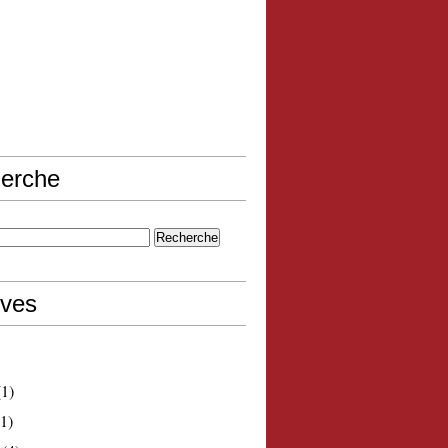
erche
ives
1)
1)