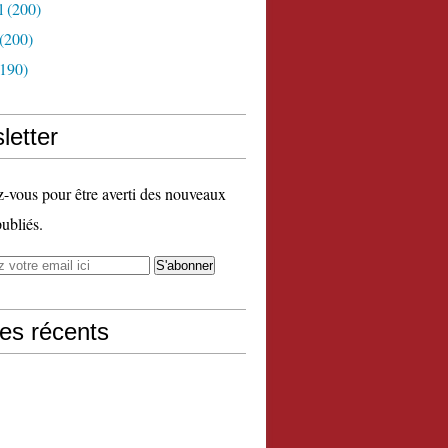
l
(200)
(200)
190)
letter
vous pour être averti des nouveaux
publiés.
les récents